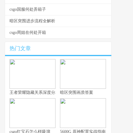
csgo国服何处弄箱子
暗区突围进步流程全解析
csgo周姐在何处开箱
热门文章
王者荣耀隐藏关系深度分析，你的游戏人生不愿被谁知晓
暗区突围画质答案
csgo红宝石怎么样吸溜
5600G 原神配置实战指南