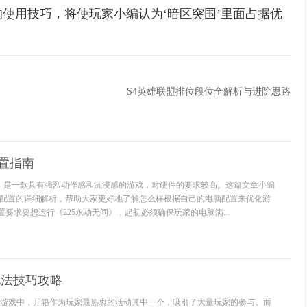
使用技巧，将使玩家小编认为‘暗区突围’里面占据优
S4英雄联盟排位段位全解析与进阶思路
配置指南
间》是一款具有强烈动作感和沉浸感的游戏，对硬件的要求较高。这篇文章小编
配置的详细解析，帮助大家更好地了解怎么样根据自己的电脑配置来优化游
置要求要想运行《225永劫无间》，起初必须确保玩家的电脑满...
箱玩法技巧攻略
这款游戏中，开箱作为玩家最热衷的活动其中一个，吸引了大量玩家的参与。而