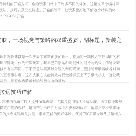
为一种特别的开箱方式，也给玩家们带来了许多不同的体验。这篇文章小编将深
箱的玩法、技巧以及怎么样进步开箱的胜率，让玩家更好地了解这个特殊的体
CSGO5E开箱...
皮肤，一场视觉与策略的双重盛宴，副标题，新装之
峡谷再焕新颜每一次王者荣耀新皮肤的推出，都如同一颗投入平静湖面的石
层层涟漪，作为资深玩家，我早已习惯这种周期性的期待与热议，但这次即
似乎有些不同，它不仅意味着英雄外观的华丽蜕变，更隐隐牵动着峡谷对局
的宣发素材看，这次皮肤在技能特效与视觉辨识度上下了极大功夫，这让我
背后，是否也暗藏着影响战局走向的微妙...
头拉远技巧详解
’里面，精准的视角可以大提升游戏表现，尤其是使用镜头拉远功能。通过指令调整
得更广阔的视野，进而帮助自己在对战中占据有利位置。这篇文章小编将详
GO的指令实现镜头拉远，带来更优的游戏体验。何是CSGO指令镜头拉远镜头