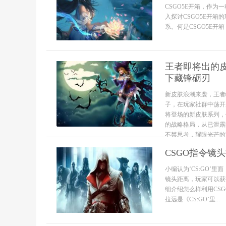
CSGO5E开箱，作
入探讨CSGO5E开
系。何是CSGO5E开箱？
王者即将出的
下藏锋砺刃
新皮肤浪潮来袭，王者
子，在玩家社群中荡开
将登场的新皮肤系列，
的战略格局，从已泄露
不禁思考，耀眼光芒的
CSGO指令镜
小编认为‘CS:GO
镜头距离，玩家可以获
细介绍怎么样利用CS
拉远是《CS:GO’里...