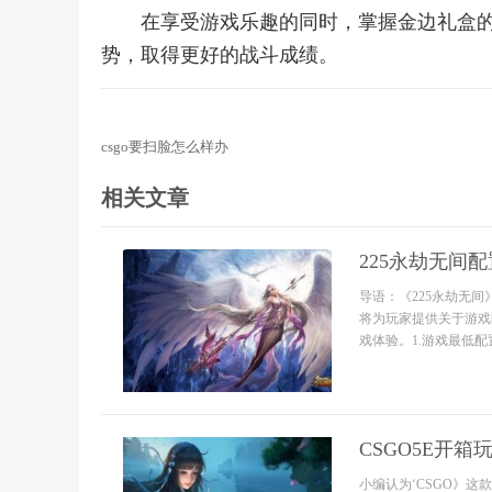
在享受游戏乐趣的同时，掌握金边礼盒的
势，取得更好的战斗成绩。
csgo要扫脸怎么样办
相关文章
225永劫无间
导语：《225永劫无
将为玩家提供关于游戏
戏体验。1.游戏最低配
CSGO5E开
小编认为‘CSGO》