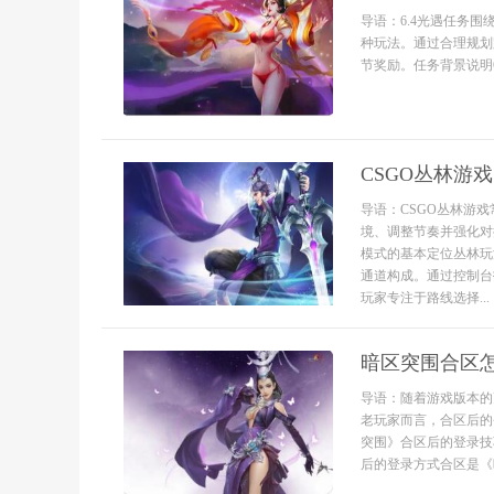
导语：6.4光遇任务
种玩法。通过合理规划
节奖励。任务背景说明6
CSGO丛林游
导语：CSGO丛林游
境、调整节奏并强化对
模式的基本定位丛林玩
通道构成。通过控制台
玩家专注于路线选择...
暗区突围合区
导语：随着游戏版本的
老玩家而言，合区后的
突围》合区后的登录技
后的登录方式合区是《暗