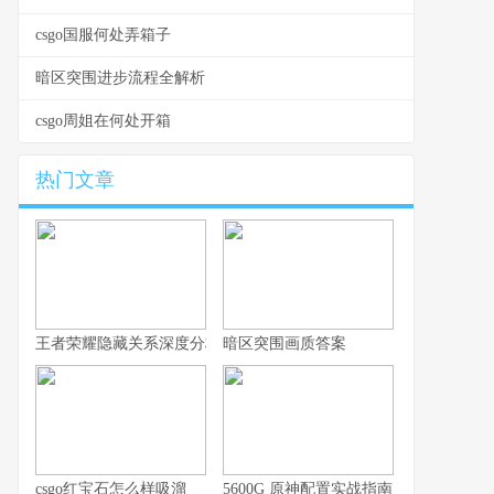
csgo国服何处弄箱子
暗区突围进步流程全解析
csgo周姐在何处开箱
热门文章
王者荣耀隐藏关系深度分析，你的游戏人生不愿被谁知晓
暗区突围画质答案
csgo红宝石怎么样吸溜
5600G 原神配置实战指南