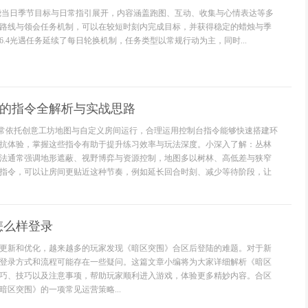
围绕当日季节目标与日常指引展开，内容涵盖跑图、互动、收集与心情表达等多
路线与领会任务机制，可以在较短时刻内完成目标，并获得稳定的蜡烛与季
.4光遇任务延续了每日轮换机制，任务类型以常规行动为主，同时...
戏的指令全解析与实战思路
戏常依托创意工坊地图与自定义房间运行，合理运用控制台指令能够快速搭建环
抗体验，掌握这些指令有助于提升练习效率与玩法深度。小深入了解：丛林
法通常强调地形遮蔽、视野博弈与资源控制，地图多以树林、高低差与狭窄
指令，可以让房间更贴近这种节奏，例如延长回合时刻、减少等待阶段，让
怎么样登录
更新和优化，越来越多的玩家发现《暗区突围》合区后登陆的难题。对于新
登录方式和流程可能存在一些疑问。这篇文章小编将为大家详细解析《暗区
巧、技巧以及注意事项，帮助玩家顺利进入游戏，体验更多精妙内容。合区
区突围》的一项常见运营策略...