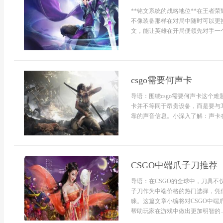
**铭文系统的战略地位**在王者
不像装备那样在对局中随时可以更
文，能让英雄在开局便领先对手一个
csgo需要何声卡
导语：围绕csgo需要何声卡这个
卡并不等同于昂贵设备，而是要与
靠的声音信息。小深入了解：声卡在cs
CSGO中端爪子刀推荐
导语：在CSGO的全球中，刀具
子刀作为中端价格的热门选择，凭
睐。这篇文章小编将对CSGO中
帮助玩家在游戏中做出更加明智的..