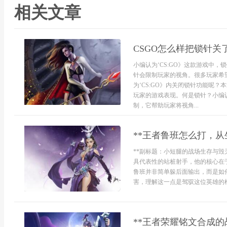
相关文章
CSGO怎么样把锁针关
小编认为‘CS:GO》这款游戏中
针会限制玩家的视角。很多玩家希
为‘CS:GO》内关闭锁针功能呢
玩家的游戏表现。何是锁针？小编认
制，它帮助玩家将视角...
**王者鲁班怎么打，从
**副标题：小短腿的战场生存与毁
具代表性的站桩射手，他的核心在
鲁班并非简单躲后面输出，而是如
害，理解这一点是驾驭这位英雄的根本
**王者荣耀铭文合成的