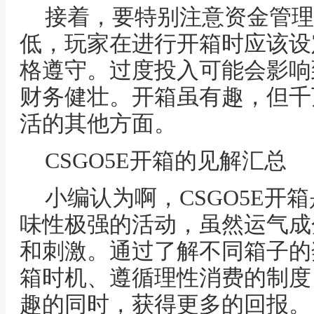
接着，要特别注意资金管理
低，玩家在进行开箱时应该设
格遵守。过度投入可能会影响
财务健壮。开箱虽有趣，但千
活的其他方面。
CSGO5E开箱的见解汇总
小编认为啊，CSGO5E开箱
味性极强的活动，虽然运气成
和刺激。通过了解不同箱子的
箱时机、遵循理性消费的制度
趣的同时，获得更多的回报。