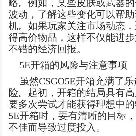
略。例如，某些皮肤或武器的
波动，了解这些变化可以帮助
机。如果玩家关注市场动态，
得高价物品，这样不仅能进步
不错的经济回报。
5E开箱的风险与注意事项
虽然CSGO5E开箱充满了
险。起初，开箱的结局具有高
要多次尝试才能获得理想中的
5E开箱时，要有清晰的目标
不佳而导致过度投入。