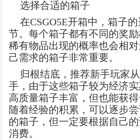
选择合适的箱子
在CSGO5E开箱中，箱子
节。每个箱子都有不同的奖励
稀有物品出现的概率也会相对
己需求的箱子非常重要。
归根结底，推荐新手玩家从
手，由于这些箱子较为经济实
高质量箱子丰富，但也能获得
随着经验的积累，可以逐步尝
的箱子，但一定要根据自己的
消费。