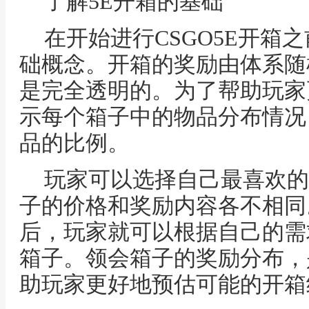
了解5E开箱的基础
在开始进行CSGO5E开箱
础概念。开箱的奖励由体系随
是完全透明的。为了帮助玩家
示每个箱子中的物品分布情况
品的比例。
玩家可以选择自己最喜欢的
子的价格和奖励内容各不相同
后，玩家就可以根据自己的需
箱子。领会箱子的奖励分布，
助玩家更好地预估可能的开箱