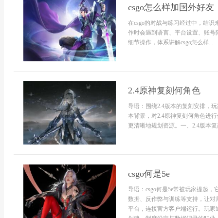
csgo怎么样加国外好友
在csgo的对战与练习经过中，结
作时会遇到语言、平台设置、账号
细节操作，体系讲解csgo怎么样...
2.4原神复刻何角色
导语：围绕2.4版本的复刻安排，
本背景，对2.4原神复刻何角色进
更清晰地规划资源。一、2.4版本复刻
csgo何是5e
导语：csgo何是5e常被玩家提起
数据、反作弊与训练等支持，让对局
平台，连接官方客户端运行。玩家