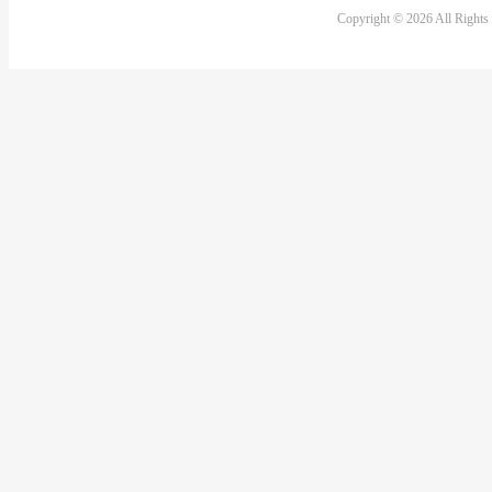
Copyright © 2026 All Right