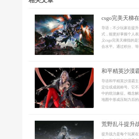
相关文章
csgo完美天梯
导语：不少玩家在提升
式，能更好掌握个人表
义csgo完美天梯指
合水平。通过积分、等级
和平精英沙漠
导语和平精英沙漠霸主
定位或成就称号。它不
中的统治象征。概念解
地图中形成压制力后的
荒野乱斗提升
提升战力是每个玩家在