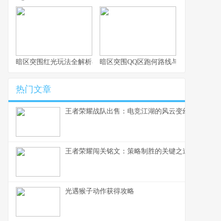
暗区突围红光玩法全解析与实战思路
暗区突围QQ区跑何路线与思路解析
热门文章
王者荣耀战队出售：电竞江湖的风云变幻，一个资
王者荣耀闯关铭文：策略制胜的关键之道
光遇猴子动作获得攻略