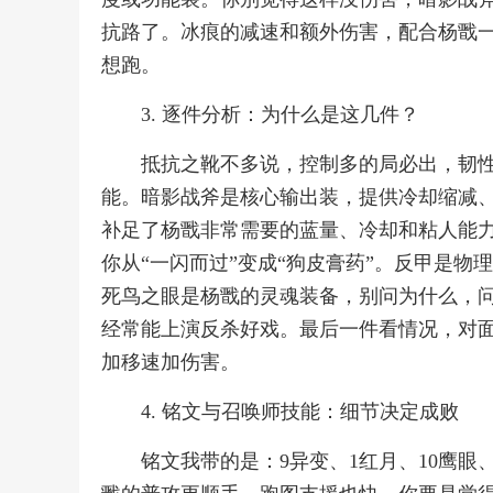
抗路了。冰痕的减速和额外伤害，配合杨戬
想跑。
3. 逐件分析：为什么是这几件？
抵抗之靴不多说，控制多的局必出，韧
能。暗影战斧是核心输出装，提供冷却缩减
补足了杨戬非常需要的蓝量、冷却和粘人能
你从“一闪而过”变成“狗皮膏药”。反甲是
死鸟之眼是杨戬的灵魂装备，别问为什么，
经常能上演反杀好戏。最后一件看情况，对
加移速加伤害。
4. 铭文与召唤师技能：细节决定成败
铭文我带的是：9异变、1红月、10鹰眼