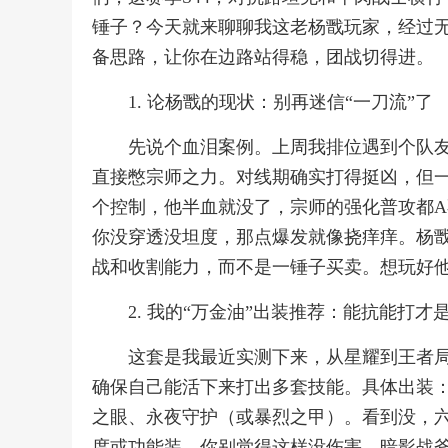
锤子？今天就来聊聊我这老杨戬玩家，经过
备思路，让你在边路站得稳，团战切得进。
1. 论杨戬的现状：别再迷信“一刀流”了
先说个血泪案例。上周我排位遇到个队
直接憋宗师之力。对线期确实打得挺凶，但
个控制，他半血就没了，宗师的强化普攻都A
你没穿透没坦度，那点爆发就像挠痒痒。杨
战和收割能力，而不是一锤子买卖。想玩好
2. 我的“万金油”出装推荐：能抗能打才
这套是我最近实测下来，从星耀到王者局
确保自己能活下来打出多套技能。具体出装
之眼、永夜守护（或暴烈之甲）。看到没，
度或功能装。你别觉得这样没伤害，暗影战