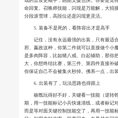
戬的普攻更顺手，跑图支援也快。你要是觉
命回复。召唤师技能，闪现是万能解，大招
分段滚雪球，高段位还是闪现更灵活。
5. 装备不是死的，看阵容出才是高手
记住，没有永远最强的出装，只有最适
邪、嬴政这种，你第二件就可以直接做个小
是多肉阵容，比如猪八戒、白起辅助，那你
大，你想终结比赛，第三件、第四件直接补
你保证自己不会被集火秒掉。佛系一点，出
6. 出装有了，玩法思路也得跟上
杨戬玩得好不好，关键看一技能（逆转
期，用一技能标记小兵快速清线，或者标记
而是等对面关键控制技能交了，再用一技能