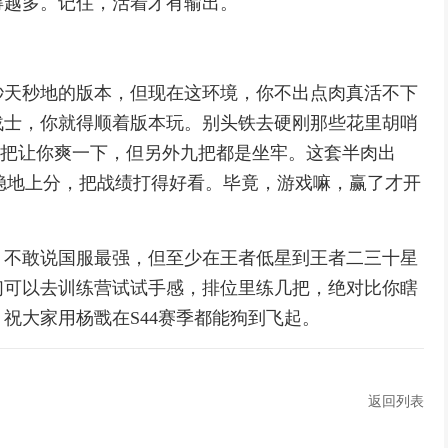
得越多。记住，活着才有输出。
秒天秒地的版本，但现在这环境，你不出点肉真活不下
战士，你就得顺着版本玩。别头铁去硬刚那些花里胡哨
赢一把让你爽一下，但另外九把都是坐牢。这套半肉出
稳地上分，把战绩打得好看。毕竟，游戏嘛，赢了才开
，不敢说国服最强，但至少在王者低星到王者二三十星
们可以去训练营试试手感，排位里练几把，绝对比你瞎
祝大家用杨戬在S44赛季都能狗到飞起。
返回列表