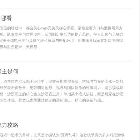
在哪看
段位的经过中，都会关心csgo完美天梯在哪看。清楚查看入口与数据展示方
现、队友水平与对局动向，从而制定更合适的提升思路。平台定位与天梯含
的是完美全球电竞平台提供的段位体系与匹配环境，用来衡量玩家在对局中的综
与胜负记录，天梯形...
霸主是何
，通常指在沙漠地图环境中，能够长期掌控资源、路线与节奏的高水平对战
只代表击倒数量，更强调对地形、视野与团队协作的统筹能力，是沙漠战局
析：沙漠霸主的核心含义沙漠霸主并非单指某个模式按钮，而是玩家在沙漠
综合体现。此类玩家往通过稳定的远距输出、精准的决策与强...
战力攻略
游戏中追求的目标，尤其是小编认为‘荒野乱斗》这款快节奏的多人对战游戏