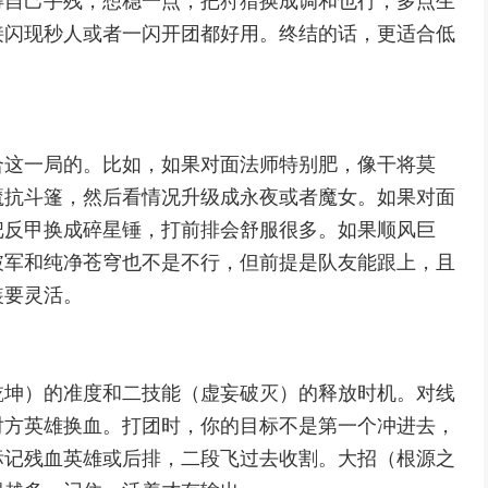
得自己手残，想稳一点，把狩猎换成调和也行，多点生
接闪现秒人或者一闪开团都好用。终结的话，更适合低
合这一局的。比如，如果对面法师特别肥，像干将莫
魔抗斗篷，然后看情况升级成永夜或者魔女。如果对面
把反甲换成碎星锤，打前排会舒服很多。如果顺风巨
破军和纯净苍穹也不是不行，但前提是队友能跟上，且
装要灵活。
乾坤）的准度和二技能（虚妄破灭）的释放时机。对线
对方英雄换血。打团时，你的目标不是第一个冲进去，
标记残血英雄或后排，二段飞过去收割。大招（根源之