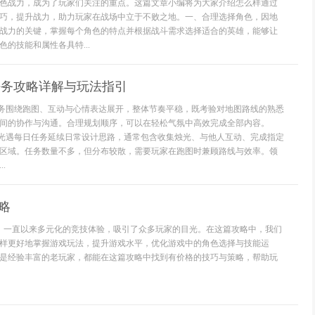
色战力，成为了玩家们关注的重点。这篇文章小编将为大家介绍怎么样通过
巧，提升战力，助力玩家在战场中立于不败之地。一、合理选择角色，因地
战力的关键，掌握每个角色的特点并根据战斗需求选择适合的英雄，能够让
的技能和属性各具特...
日任务攻略详解与玩法指引
日任务围绕跑图、互动与心情表达展开，整体节奏平稳，既考验对地图路线的熟悉
间的协作与沟通。合理规划顺序，可以在轻松气氛中高效完成全部内容。
26光遇每日任务延续日常设计思路，通常包含收集烛光、与他人互动、完成指定
区域。任务数量不多，但分布较散，需要玩家在跑图时兼顾路线与效率。领
.
攻略
契约》一直以来多元化的竞技体验，吸引了众多玩家的目光。在这篇攻略中，我们
样更好地掌握游戏玩法，提升游戏水平，优化游戏中的角色选择与技能运
是经验丰富的老玩家，都能在这篇攻略中找到有价格的技巧与策略，帮助玩