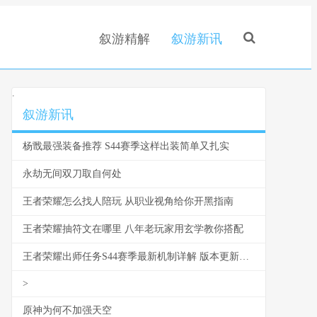
叙游精解
叙游新讯
.
叙游新讯
杨戬最强装备推荐 S44赛季这样出装简单又扎实
永劫无间双刀取自何处
王者荣耀怎么找人陪玩 从职业视角给你开黑指南
王者荣耀抽符文在哪里 八年老玩家用玄学教你搭配
王者荣耀出师任务S44赛季最新机制详解 版本更新解析
>
原神为何不加强天空