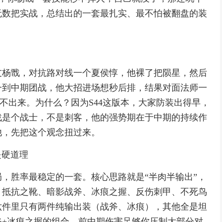
无数把实战，总结出的一套最扎实、最不怕被翻盘的装
友杨戬，对抗路对线一个夏侯惇，他裸了把陨星，然后
一到中期团战，他大招进场想秒后排，结果对面法师一
不出来。为什么？因为S44这版本，大家防装出得早，
戬是个战士，不是刺客，他的强势期在于中期的持续作
他，先把这个观念扭过来。
是硬道理
，胜率最稳定的一套。核心思路就是“半肉半输出”，
：抵抗之靴、暗影战斧、冰痕之握、反伤刺甲、不死鸟
六件里只有两件纯输出装（战斧、冰痕），其他全是坦
斧+冰痕之握的组合，前中期伤害足够你压制大部分对