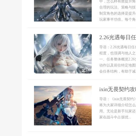
中，怎么样有效提升角
合理的玩法、策略与技
制宜角色的选择是提升
玩家事半功倍。每个角色
2.26光遇每
导语：2.26光遇每
程度，也强调与他人之
一、任务整体概览2.
动作以及前往特定地图
会任务结构，有助于减..
ixin无畏契约
导语：《ixin无畏
将为大家详细介绍怎么
用。无论是新手玩家还
家在战斗中占据优...