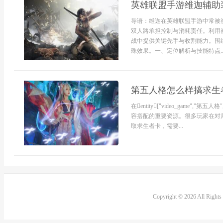
英雄联盟手游维迦辅助
导语：维迦在英雄联盟手游中常被
双人路承担控制与消耗责任。利用
战中提供关键先手与收割能力。围
殊效果。一、定位解析与技能特点..
第五人格怎么样搞求生
在entity["video_game","第
容搭配的重要资源。很多玩家在对
取求生者卡，需要...
Copyright © 2026 All Right