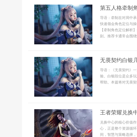
第五人格牵制
导语：牵制在对局中承
快速领会角色定位与操
【牵制角色定位解析】
刻。推荐卡通常会围绕
无畏契约白银
导语：《无畏契约》一
验。白银段位是众多玩
帮助。本篇将对无畏契约
王者荣耀兑换
兑换中心的核心价值作
心，正是整个资源循环
间，智慧与策略选择，