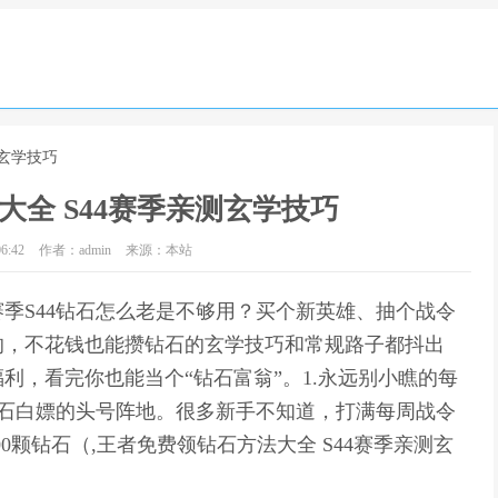
测玄学技巧
全 S44赛季亲测玄学技巧
6:42
作者：admin
来源：本站
季S44钻石怎么老是不够用？买个新英雄、抽个战令
的，不花钱也能攒钻石的玄学技巧和常规路子都抖出
利，看完你也能当个“钻石富翁”。1.永远别小瞧的每
钻石白嫖的头号阵地。很多新手不知道，打满每周战令
00颗钻石（,王者免费领钻石方法大全 S44赛季亲测玄