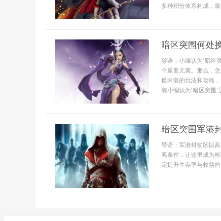
多种积分体系构成，最经
暗区突围何处
导语：小编认为‘暗区
个重要元素。那么，怎
换时装的玩法和攻略，
装小编认为‘暗区突围’
暗区突围军港
导语：军港封锁区以高
离条件，让这里成为检
定提升生存率与收益的关