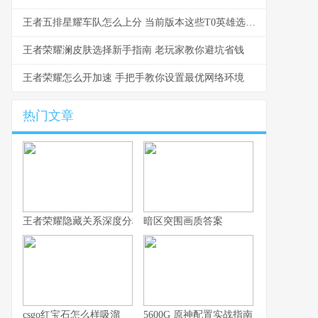
王者五排星耀车队怎么上分 当前版本这些T0英雄选了就赢
王者荣耀澜皮肤选择新手指南 老玩家教你避坑省钱
王者荣耀怎么开加速 手把手教你设置最优网络环境
热门文章
王者荣耀隐藏关系深度分析，你的游戏人生不愿被谁知晓
暗区突围画质答案
csgo红宝石怎么样吸溜
5600G 原神配置实战指南