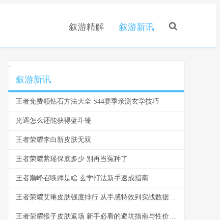
叙游精解
叙游新讯
.
叙游新讯
王者免费领钻石方法大全 S44赛季亲测玄学技巧
光遇怎么还能获得蓝斗篷
王者荣耀李白新皮肤无双
王者荣耀紫瑶保底多少 别再当冤种了
王者巅峰召唤师是啥 玄学打法新手速成指南
王者荣耀艾琳皮肤强度排行 从手感特效到实战数据深度解析
王者荣耀猴子皮肤返场 新手必看的避坑指南与性价比选择