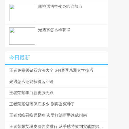
黑神话悟空变身给谁加点
光遇裤怎么样获得
今日最新
王者免费领钻石方法大全 S44赛季亲测玄学技巧
光遇怎么还能获得蓝斗篷
王者荣耀李白新皮肤无双
王者荣耀紫瑶保底多少 别再当冤种了
王者巅峰召唤师是啥 玄学打法新手速成指南
王者荣耀艾琳皮肤强度排行 从手感特效到实战数据深度解析