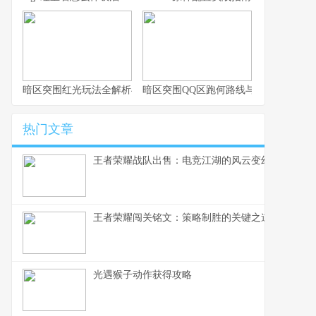
暗区突围红光玩法全解析与实战思路
暗区突围QQ区跑何路线与思路解析
热门文章
王者荣耀战队出售：电竞江湖的风云变幻，一个资
王者荣耀闯关铭文：策略制胜的关键之道
光遇猴子动作获得攻略