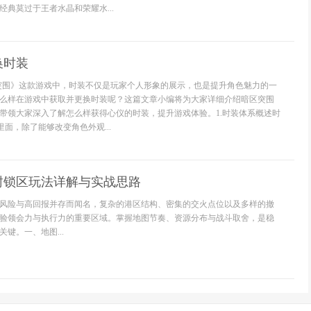
典莫过于王者水晶和荣耀水...
换时装
突围》这款游戏中，时装不仅是玩家个人形象的展示，也是提升角色魅力的一
么样在游戏中获取并更换时装呢？这篇文章小编将为大家详细介绍暗区突围
带领大家深入了解怎么样获得心仪的时装，提升游戏体验。1.时装体系概述时
里面，除了能够改变角色外观...
封锁区玩法详解与实战思路
风险与高回报并存而闻名，复杂的港区结构、密集的交火点位以及多样的撤
验领会力与执行力的重要区域。掌握地图节奏、资源分布与战斗取舍，是稳
键。一、地图...