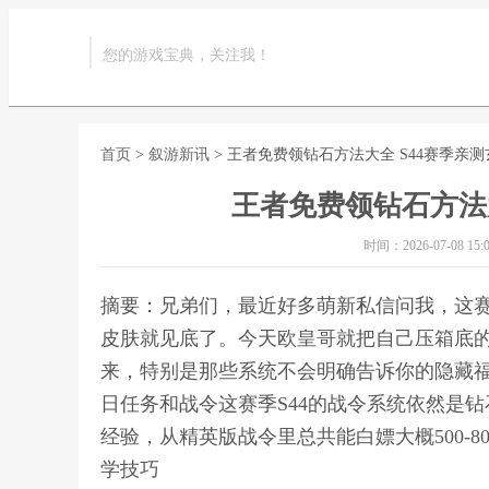
您的游戏宝典，关注我！
首页
>
叙游新讯
> 王者免费领钻石方法大全 S44赛季亲
王者免费领钻石方法大
时间：2026-07-08 15:0
摘要：兄弟们，最近好多萌新私信问我，这赛
皮肤就见底了。今天欧皇哥就把自己压箱底
来，特别是那些系统不会明确告诉你的隐藏福
日任务和战令这赛季S44的战令系统依然是
经验，从精英版战令里总共能白嫖大概500-8
学技巧