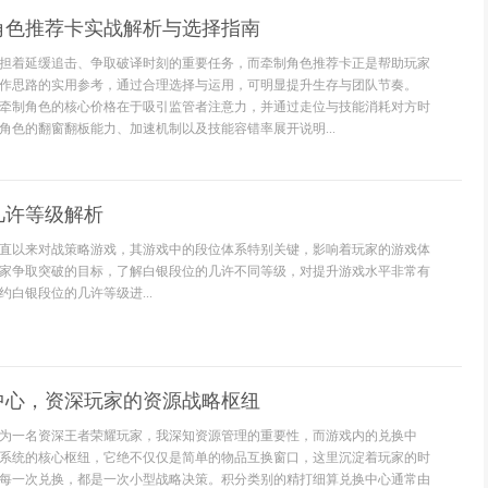
角色推荐卡实战解析与选择指南
担着延缓追击、争取破译时刻的重要任务，而牵制角色推荐卡正是帮助玩家
作思路的实用参考，通过合理选择与运用，可明显提升生存与团队节奏。
牵制角色的核心价格在于吸引监管者注意力，并通过走位与技能消耗对方时
角色的翻窗翻板能力、加速机制以及技能容错率展开说明...
几许等级解析
直以来对战策略游戏，其游戏中的段位体系特别关键，影响着玩家的游戏体
家争取突破的目标，了解白银段位的几许不同等级，对提升游戏水平非常有
白银段位的几许等级进...
中心，资深玩家的资源战略枢纽
为一名资深王者荣耀玩家，我深知资源管理的重要性，而游戏内的兑换中
系统的核心枢纽，它绝不仅仅是简单的物品互换窗口，这里沉淀着玩家的时
每一次兑换，都是一次小型战略决策。积分类别的精打细算兑换中心通常由