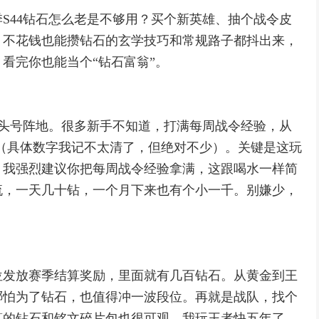
S44钻石怎么老是不够用？买个新英雄、抽个战令皮
，不花钱也能攒钻石的玄学技巧和常规路子都抖出来，
看完你也能当个“钻石富翁”。
的头号阵地。很多新手不知道，打满每周战令经验，从
钻石（具体数字我记不太清了，但绝对不少）。关键是这玩
。我强烈建议你把每周战令经验拿满，这跟喝水一样简
流，一天几十钻，一个月下来也有个小一千。别嫌少，
位发放赛季结算奖励，里面就有几百钻石。从黄金到王
哪怕为了钻石，也值得冲一波段位。再就是战队，找个
算的钻石和铭文碎片包也很可观。我玩王者快五年了，