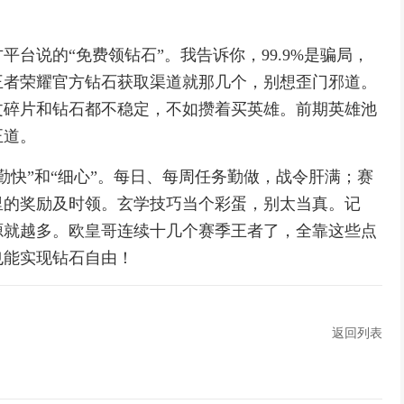
台说的“免费领钻石”。我告诉你，99.9%是骗局，
王者荣耀官方钻石获取渠道就那几个，别想歪门邪道。
文碎片和钻石都不稳定，不如攒着买英雄。前期英雄池
正道。
勤快”和“细心”。每日、每周任务勤做，战令肝满；赛
里的奖励及时领。玄学技巧当个彩蛋，别太当真。记
源就越多。欧皇哥连续十几个赛季王者了，全靠这些点
也能实现钻石自由！
返回列表