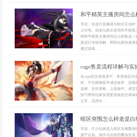
和平精英主播房间怎么
导语：在进行直播或与粉丝互动时
义对局。很多玩家在使用和平精英
绕和平精英主播房间怎么样换这一
面进行详细讲解，帮助玩家快速掌
通过游戏...
csgo售卖流程详解与实
在csgo的交易体系中，售卖饰品
程，不仅能够提升成交效率，还能
选择、定价策略、上架操作、成交管
技巧帮助玩家实现更高效的交易体
正常，启用令...
暗区突围怎么样老是白
导语：不少玩家进入暗区后频繁倒
源于认知、操作与决策的叠加失误