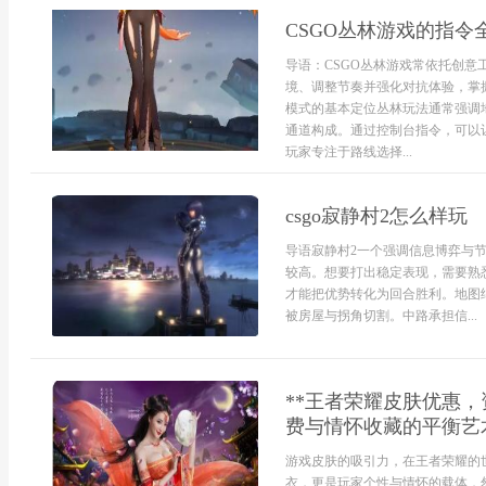
CSGO丛林游戏的指令
导语：CSGO丛林游戏常依托创
境、调整节奏并强化对抗体验，掌
模式的基本定位丛林玩法通常强调
通道构成。通过控制台指令，可以
玩家专注于路线选择...
csgo寂静村2怎么样玩
导语寂静村2一个强调信息博弈与
较高。想要打出稳定表现，需要熟
才能把优势转化为回合胜利。地图
被房屋与拐角切割。中路承担信...
**王者荣耀皮肤优惠
费与情怀收藏的平衡艺术
游戏皮肤的吸引力，在王者荣耀的
衣，更是玩家个性与情怀的载体，