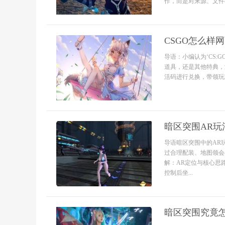
作，而是对来源、文件
CSGO怎么样
导语：小编认为‘CS
道具，还是其他特典，
活码进行兑换，带领玩
暗区突围AR玩
导语暗区突围中的AR
过合理配装、地图领会
解：AR定位与核心思
控制后坐...
暗区突围究竟