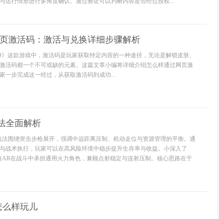
与运行情形进行多角度确认。通过验证可以判断内容是否经过授权...
网页激活码：激活与兑换详细步骤解析
:GO》这款游戏中，激活码是玩家获取特定内容的一种途径，无论是解锁皮肤、
激活码都一个不可或缺的元素。这篇文章小编将详细介绍怎么样通过网页激
家一步完成这一经过，从获取激活码到成功...
法全面解析
玩法围绕突击步枪展开，强调中远距离压制、机动走位与资源管理的平衡。通
与战术执行，玩家可以在高风险环境中稳步提升生存率与收益。小深入了
路AR在战斗中承担通用火力角色，兼顾点射稳定与连射压制。核心思路在于
怎么样玩儿