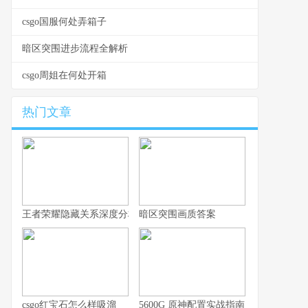
csgo国服何处弄箱子
暗区突围进步流程全解析
csgo周姐在何处开箱
热门文章
王者荣耀隐藏关系深度分析，你的游戏人生不愿被谁知晓
暗区突围画质答案
csgo红宝石怎么样吸溜
5600G 原神配置实战指南