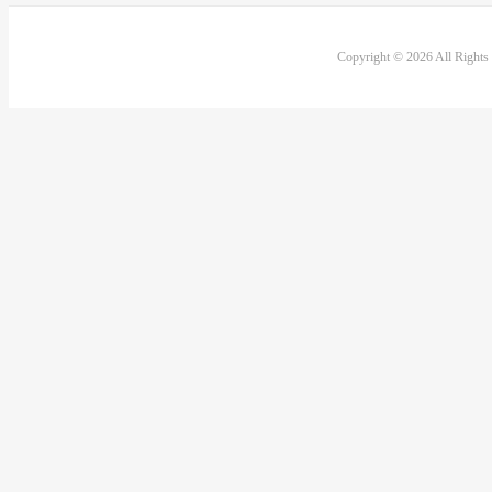
Copyright © 2026 All Right