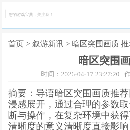
您的游戏宝典，关注我！
首页
>
叙游新讯
> 暗区突围画质 
暗区突围画
时间：2026-04-17 23:27:20
作
摘要：导语暗区突围画质推荐
浸感展开，通过合理的参数取
断与操作，在复杂环境中获得
清晰度的意义清晰度直接影响