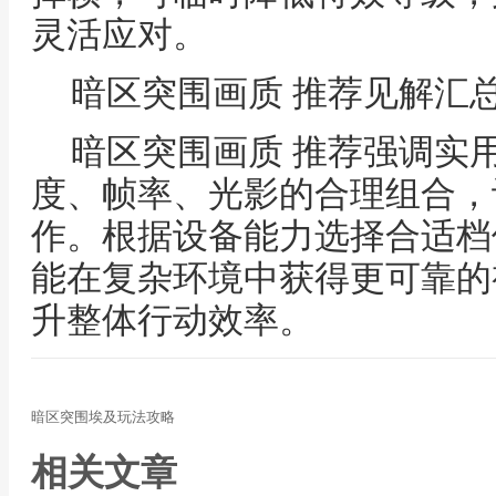
灵活应对。
暗区突围画质 推荐见解汇
暗区突围画质 推荐强调实
度、帧率、光影的合理组合，
作。根据设备能力选择合适档
能在复杂环境中获得更可靠的
升整体行动效率。
暗区突围埃及玩法攻略
相关文章