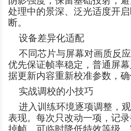
阴影强度，保留基础投射，避
处理中的景深、泛光适度开启
断。
设备差异化适配
不同芯片与屏幕对画质反应
优先保证帧率稳定，普通屏幕
据更新内容重新校准参数，确
实战调校的小技巧
进入训练环境逐项调整，观
表现。每次只改动一项，记录
掉帧，可临时降低特效等级，