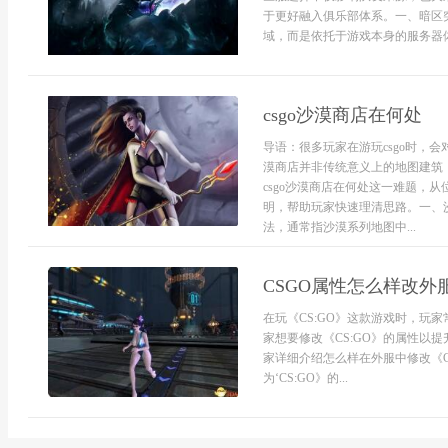
于更好融入俱乐部体系。一、暗区
域，而是依托于游戏本身的服务器体
csgo沙漠商店在何处
导语：很多玩家在游玩csgo时，
漠商店并非传统意义上的地图建筑
csgo沙漠商店在何处这一难题，
明，帮助玩家快速理清思路。一、沙
法，通常指沙漠系列地图中...
CSGO属性怎么样改外
在玩《CS:GO》这款游戏时，玩
家想要修改《CS:GO》的属性以
家详细介绍怎么样在外服中修改《C
为‘CS:GO》的...