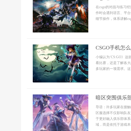
在csgo的对战与练
作时会遇到语言、平台
细节操作，体系讲解csgo
CSGO手机怎
小编认为‘CS:GO
看比赛，还是了解各大
多玩家的一项需求。这
暗区突围俱乐
导语：许多玩家在接触
区服选择不仅影响队友
于更好融入俱乐部体系
域，而是依托于游戏本