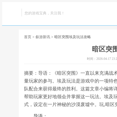
您的游戏宝典，关注我！
首页
>
叙游新讯
> 暗区突围埃及玩法攻略
暗区突
时间：2026-04-17 23:2
摘要：导语：《暗区突围》一直以来充满战
量玩家的参与。埃及玩法是游戏中的一项特
队配合来获得最终的胜利。这篇文章小编将
帮助玩家更好地领会并掌握这一玩法。埃及玩
式，设定在一片神秘的沙漠废墟中。玩,暗区
导语：