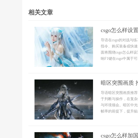
相关文章
csgo怎么样设置
导语在csgo的对战
指令、购买装备或快速
面将围绕csgo怎么样
响F1键在csgo中属
暗区突围画质 
导语暗区突围画质推荐
于判断与操作，在复杂
与环境领会。暗区中光
帧率的前提下，提升贴
csgo怎么样加