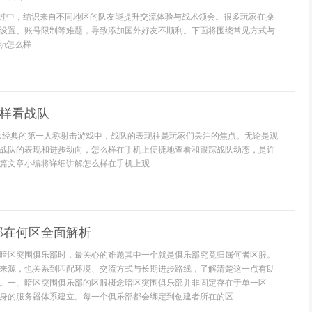
习经过中，结识来自不同地区的队友能提升交流体验与战术领会。很多玩家在操
设置、账号限制等难题，导致添加国外好友不顺利。下面将围绕常见方式与
怎么样...
么样看战队
》这款经典的第一人称射击游戏中，战队的表现往是玩家们关注的焦点。无论是观
战队的表现和进步动向，怎么样在手机上便捷地查看和跟踪战队动态，是许
篇文章小编将详细讲解怎么样在手机上观...
部在何区全面解析
暗区突围俱乐部时，最关心的难题其中一个就是俱乐部究竟归属何者区服。
来源，也关系到匹配环境、交流方式与长期进步路线，了解清楚这一点有助
。一、暗区突围俱乐部的区服概念暗区突围俱乐部并非固定存在于单一区
身的服务器体系建立。每一个俱乐部都会绑定到创建者所在的区...