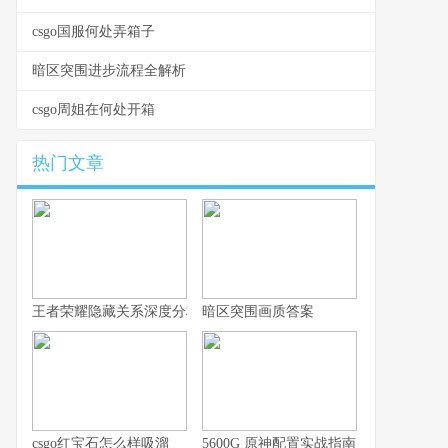
csgo国服何处弄箱子
暗区突围进步流程全解析
csgo周姐在何处开箱
热门文章
王者荣耀隐藏关系深度分析，你的游戏人生不愿被谁知晓
暗区突围画质答案
csgo红宝石怎么样吸溜
5600G 原神配置实战指南