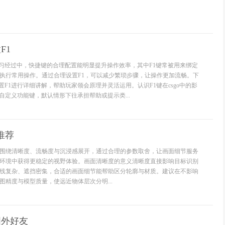
F1
与练习经过中，快捷键的合理配置能明显提升操作效率，其中F1键常被用来绑定
执行常用操作。通过合理设置F1，可以减少繁琐步骤，让操作更加流畅。下
设置F1进行详细讲解，帮助玩家领会原理并灵活运用。认识F1键在csgo中的影
于可自定义功能键，默认情形下往承担帮助或提示类...
推荐
围绕清晰度、流畅度与沉浸感展开，通过合理的参数取舍，让画面细节服务
环境中获得更稳定的视野体验。画面清晰度的意义清晰度直接影响目标识别
线复杂、遮挡密集，合适的画面细节能帮助区分轮廓与材质。建议在不影响
图精度与模型质量，使远近物体层次分明...
国外好友