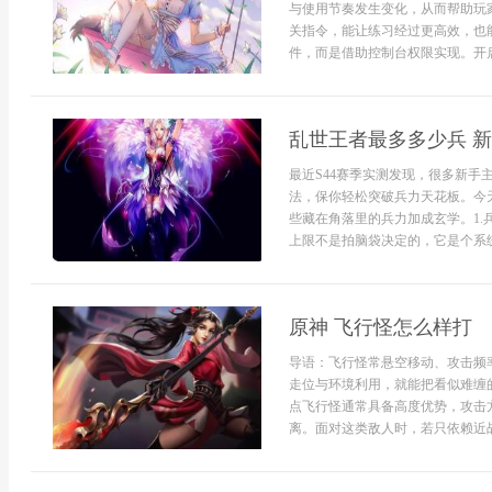
与使用节奏发生变化，从而帮助玩
关指令，能让练习经过更高效，也
件，而是借助控制台权限实现。开启
乱世王者最多多少兵 
最近S44赛季实测发现，很多新
法，保你轻松突破兵力天花板。今
些藏在角落里的兵力加成玄学。1
上限不是拍脑袋决定的，它是个系统
原神 飞行怪怎么样打
导语：飞行怪常悬空移动、攻击频
走位与环境利用，就能把看似难缠
点飞行怪通常具备高度优势，攻击
离。面对这类敌人时，若只依赖近战