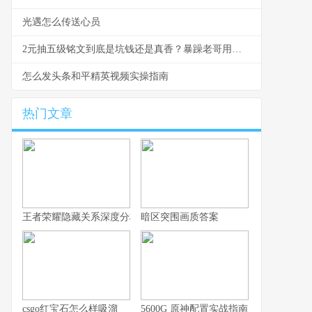
光遇怎么传送心员
2元抽五级铭文到底是坑钱还是真香？暴躁老哥用血泪经验告诉你
怎么发头条和平精英视频实操指南
热门文章
王者荣耀隐藏关系深度分析，你的游戏人生不愿被谁知晓
暗区突围画质答案
csgo红宝石怎么样吸溜
5600G 原神配置实战指南