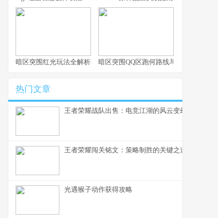
暗区突围红光玩法全解析与实战思路
暗区突围QQ区跑何路线与思路解析
热门文章
王者荣耀战队出售：电竞江湖的风云变幻，一个资
王者荣耀闯关铭文：策略制胜的关键之道
光遇猴子动作获得攻略