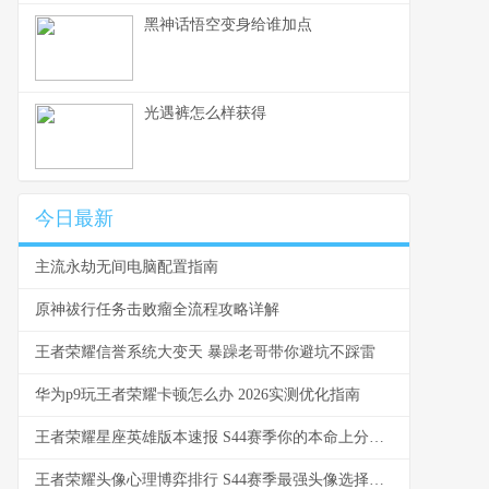
黑神话悟空变身给谁加点
光遇裤怎么样获得
今日最新
主流永劫无间电脑配置指南
原神祓行任务击败瘤全流程攻略详解
王者荣耀信誉系统大变天 暴躁老哥带你避坑不踩雷
华为p9玩王者荣耀卡顿怎么办 2026实测优化指南
王者荣耀星座英雄版本速报 S44赛季你的本命上分了吗
王者荣耀头像心理博弈排行 S44赛季最强头像选择指南