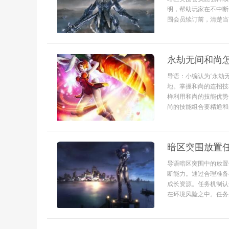
明，帮助玩家在不中断
围会员续订前，清楚当
永劫无间和尚
导语：小编认为‘永劫
地。掌握和尚的连招技
样利用和尚的技能优势
尚的技能组合要精通和尚
暗区突围放置
导语暗区突围中的放置
断能力。通过合理准备
成长资源。任务机制认
在环境风险之中。任务并