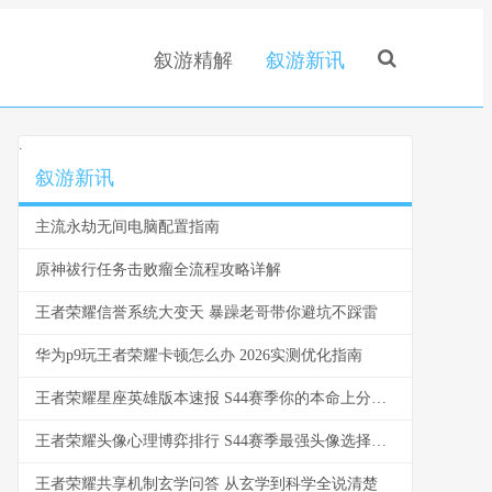
叙游精解
叙游新讯
.
叙游新讯
主流永劫无间电脑配置指南
原神祓行任务击败瘤全流程攻略详解
王者荣耀信誉系统大变天 暴躁老哥带你避坑不踩雷
华为p9玩王者荣耀卡顿怎么办 2026实测优化指南
王者荣耀星座英雄版本速报 S44赛季你的本命上分了吗
王者荣耀头像心理博弈排行 S44赛季最强头像选择指南
王者荣耀共享机制玄学问答 从玄学到科学全说清楚