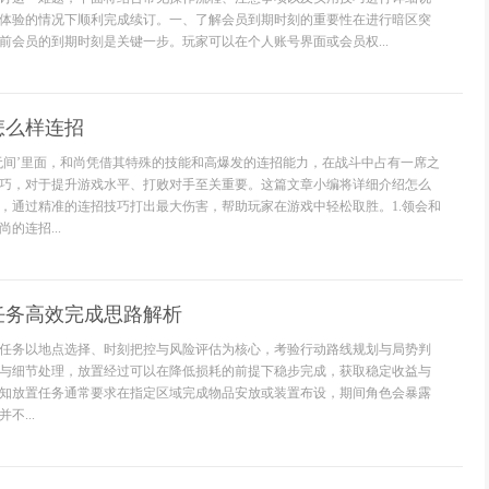
体验的情况下顺利完成续订。一、了解会员到期时刻的重要性在进行暗区突
前会员的到期时刻是关键一步。玩家可以在个人账号界面或会员权...
怎么样连招
无间’里面，和尚凭借其特殊的技能和高爆发的连招能力，在战斗中占有一席之
巧，对于提升游戏水平、打败对手至关重要。这篇文章小编将详细介绍怎么
，通过精准的连招技巧打出最大伤害，帮助玩家在游戏中轻松取胜。1.领会和
的连招...
任务高效完成思路解析
任务以地点选择、时刻把控与风险评估为核心，考验行动路线规划与局势判
与细节处理，放置经过可以在降低损耗的前提下稳步完成，获取稳定收益与
知放置任务通常要求在指定区域完成物品安放或装置布设，期间角色会暴露
不...