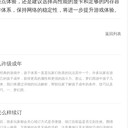
极点体验，还是建议选择高性能的显卡和足够的内存容
作体系，保持网络的稳定性，将进一步提升游戏体验。
返回列表
几许级成年
经典的游戏中，孩子体系一直是玩家们热衷的玩法其中一个。许多玩家在游
己的孩子成年，获得更高的属性和更强的战斗力。那么，梦幻西游中孩子几
来，我们将通过详细的玩法解析，帮助玩家了解孩子成年的条件、技巧以及
。一、梦幻西...
怎么样续订
后，很多玩家都会关心续订方式是否便捷、续订后权益是否立刻生效。围绕
订这一难题，下面将结合常见操作流程、注意事项以及实用技巧进行详细说