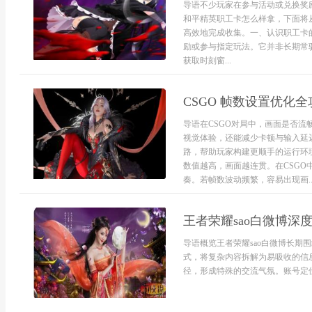
导语不少玩家在参与活动或兑换奖
和平精英职工卡怎么样拿，下面将
高效地完成收集。一、认识职工卡
励或参与指定玩法。它并非长期常
获取时刻窗...
CSGO 帧数设置优化全
导语在CSGO对局中，画面是否
视觉体验，还能减少卡顿与输入延
路，帮助玩家构建更顺手的运行环
数值越高，画面越连贯。在CSG
奏。若帧数波动频繁，容易出现画..
王者荣耀sao白微博深
导语概览王者荣耀sao白微博长期
式，将复杂内容拆解为易吸收的信
径，形成特殊的交流气氛。账号定位与