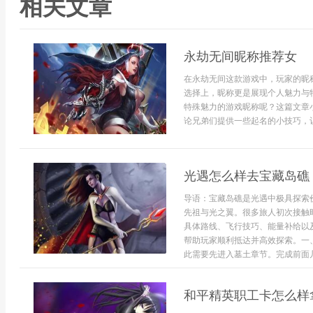
相关文章
永劫无间昵称推荐女
在永劫无间这款游戏中，玩家的昵
选择上，昵称更是展现个人魅力与
特殊魅力的游戏昵称呢？这篇文章
论兄弟们提供一些起名的小技巧，让无
光遇怎么样去宝藏岛礁
导语：宝藏岛礁是光遇中极具探索
先祖与光之翼。很多旅人初次接触
具体路线、飞行技巧、能量补给以
帮助玩家顺利抵达并高效探索。一
此需要先进入墓土章节。完成前面几.
和平精英职工卡怎么样