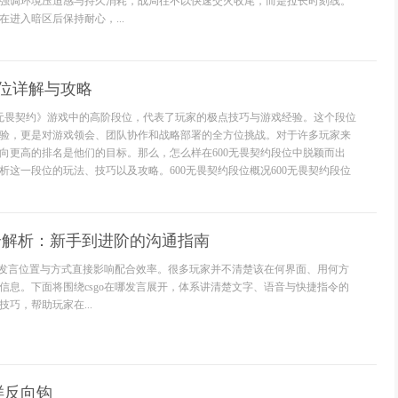
强调环境压迫感与持久消耗，战局往不以快速交火收尾，而是拉长时刻线。
进入暗区后保持耐心，...
段位详解与攻略
《无畏契约》游戏中的高阶段位，代表了玩家的极点技巧与游戏经验。这个段位
验，更是对游戏领会、团队协作和战略部署的全方位挑战。对于许多玩家来
向更高的排名是他们的目标。那么，怎么样在600无畏契约段位中脱颖而出
析这一段位的玩法、技巧以及攻略。600无畏契约段位概况600无畏契约段位
言全解析：新手到进阶的沟通指南
中，发言位置与方式直接影响配合效率。很多玩家并不清楚该在何界面、用何方
信息。下面将围绕csgo在哪发言展开，体系讲清楚文字、语音与快捷指令的
巧，帮助玩家在...
样反向钩