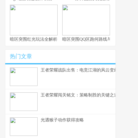
暗区突围红光玩法全解析与实战思路
暗区突围QQ区跑何路线与思路解析
热门文章
王者荣耀战队出售：电竞江湖的风云变幻，一个资
王者荣耀闯关铭文：策略制胜的关键之道
光遇猴子动作获得攻略