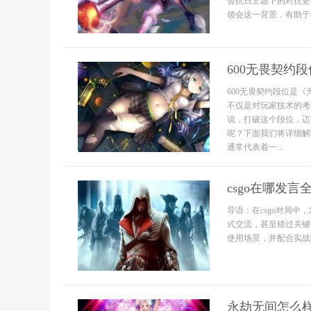
会抗日主题下的对抗更
领会这一背景，有助于在
600无畏契约
600无畏契约段位是
不仅是对玩家技术的考
说，打破这个段位，迈
呢？下面我们将详细解
通常代表着一...
csgo在哪发
导语：在csgo对局
式交流，甚至错过关键
使用场景，并配合实战技
永劫无间怎么