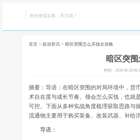
您的游戏宝典，关注我！
首页
>
叙游新讯
> 暗区突围怎么买饯全攻略
暗区突围
时间：2026-06-28 00:2
摘要：导语：在暗区突围的对局环境中，货
术自在度与成长节奏。领会怎么买饯，也就
可控。下面从多种实战角度梳理获取思路与
流通物主要用于购买装备、改装武器、补给消
导语：