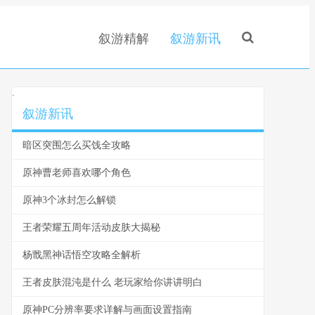
叙游精解
叙游新讯
.
叙游新讯
暗区突围怎么买饯全攻略
原神曹老师喜欢哪个角色
原神3个冰封怎么解锁
王者荣耀五周年活动皮肤大揭秘
杨戬黑神话悟空攻略全解析
王者皮肤混沌是什么 老玩家给你讲讲明白
原神PC分辨率要求详解与画面设置指南