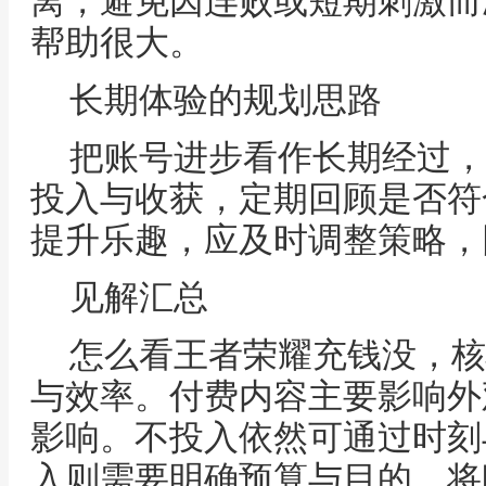
离，避免因连败或短期刺激而
帮助很大。
长期体验的规划思路
把账号进步看作长期经过，
投入与收获，定期回顾是否符
提升乐趣，应及时调整策略，
见解汇总
怎么看王者荣耀充钱没，核
与效率。付费内容主要影响外
影响。不投入依然可通过时刻
入则需要明确预算与目的。将