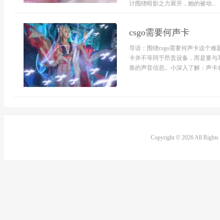
计围绕暗影之力展开，她的被动...
csgo需要何声卡
导语：围绕csgo需要何声卡这个
卡并不等同于昂贵设备，而是要与
靠的声音信息。小深入了解：声卡在cs
Copyright © 2026 All Right