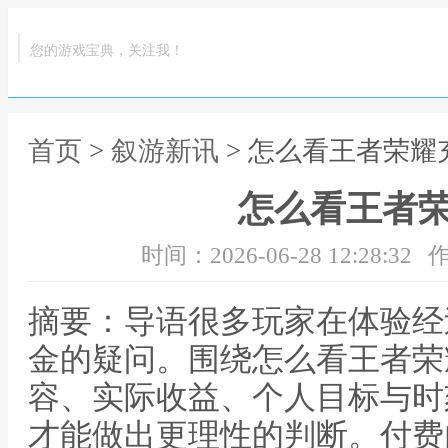
您的游戏宝典，关注我！
首页
>
叙游新讯
> 怎么看王者荣耀
怎么看王者
时间：2026-06-28 12:28:32
作
摘要：导语很多玩家在体验经
金的疑问。围绕怎么看王者荣
容、实际收益、个人目标与时
才能做出更理性的判断。付费