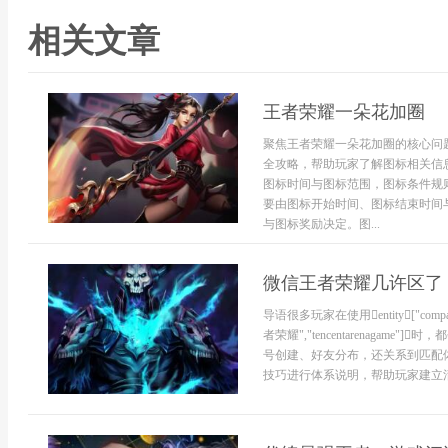
相关文章
王者荣耀一朵花加圈
聚焦王者荣耀一朵花加圈的核心问
全攻略，帮助玩家了解图标相关信
图标时间与图标范围，图标条件规
要由图标开始时间、图标结束时间
与图标奖励决定。图...
微信王者荣耀几许区了
导语很多玩家在使用entity["company","
者荣耀","tencentarenag
号创建、好友分布，还关系到匹配
技巧进行体系说明，帮助玩家建立清晰