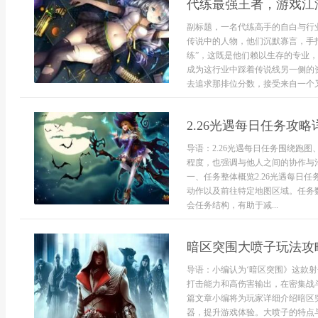
代练最强王者，游戏江
副标题，一名代练高手的自白与行
传说中的人物，他们沉默寡言，手
练”，这既是他们赖以生存的专业
成为这行业中踩着传说线另一侧的
去追求那排位分数，接受来自一个又一
2.26光遇每日任务攻
导语：2.26光遇每日任务围绕跑
程度，也强调与他人之间的协作与
一、任务整体概览2.26光遇每日
动作以及前往特定地图区域。任务
会任务结构，有助于减...
暗区突围大喷子玩法攻
导语：小编认为‘暗区突围》这款
打击能力和高伤害输出，在密集战
篇文章小编将为玩家详细介绍暗区
器，提升游戏体验。大喷子的特点与优