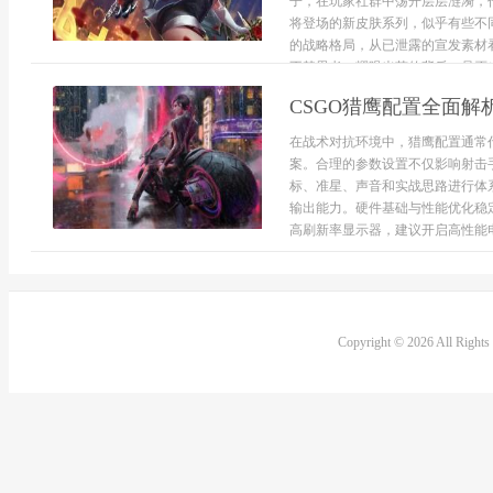
子，在玩家社群中荡开层层涟漪，
将登场的新皮肤系列，似乎有些不
的战略格局，从已泄露的宣发素材
不禁思考，耀眼光芒的背后，是否也
CSGO猎鹰配置全面解
在战术对抗环境中，猎鹰配置通常
案。合理的参数设置不仅影响射击
标、准星、声音和实战思路进行体
输出能力。硬件基础与性能优化稳
高刷新率显示器，建议开启高性能电
Copyright © 2026 All Right