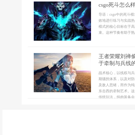
csgo死斗怎么
导语：csgo中的死
效地进行练习与实战热
模式的核心目标在于高
束。这种节奏有助于熟
王者荣耀刘禅
于牵制与兵线
战术核心，以线权与兵
期骚扰体系，以及对防
及敌人思绪，而作为纯
东击西的牵制艺术。这
传统玩法，纯肉装备会