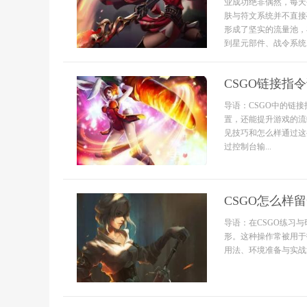
业成功绝非偶然，每天
肤与符文系统并不直接
形成了坚实的流量池，
到星元部件、战令系统、
CSGO链接指
导语：CSGO中的链
置，还能提升游戏的流
见技巧和怎么样通过这些
过控制台输...
CSGO怎么样
导语：在CSGO练习
形。这种操作常被用于
用法、环境准备与实战注