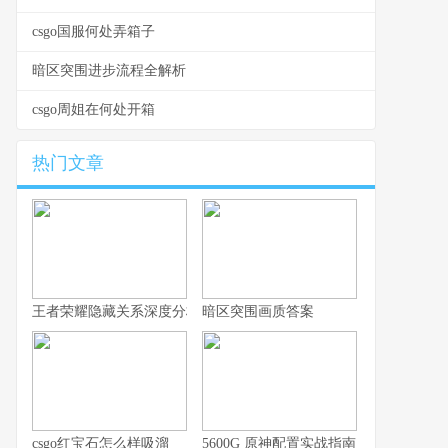
csgo国服何处弄箱子
暗区突围进步流程全解析
csgo周姐在何处开箱
热门文章
王者荣耀隐藏关系深度分析，你的游戏人生不愿被谁知晓
暗区突围画质答案
csgo红宝石怎么样吸溜
5600G 原神配置实战指南