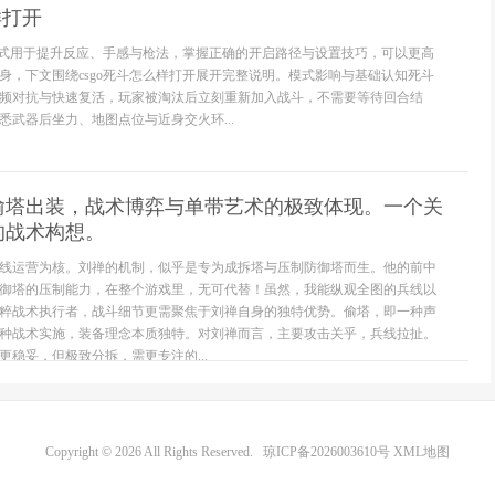
样打开
斗模式用于提升反应、手感与枪法，掌握正确的开启路径与设置技巧，可以更高
身，下文围绕csgo死斗怎么样打开展开完整说明。模式影响与基础认知死斗
频对抗与快速复活，玩家被淘汰后立刻重新加入战斗，不需要等待回合结
悉武器后坐力、地图点位与近身交火环...
偷塔出装，战术博弈与单带艺术的极致体现。一个关
的战术构想。
线运营为核。刘禅的机制，似乎是专为成拆塔与压制防御塔而生。他的前中
御塔的压制能力，在整个游戏里，无可代替！虽然，我能纵观全图的兵线以
粹战术执行者，战斗细节更需聚焦于刘禅自身的独特优势。偷塔，即一种声
种战术实施，装备理念本质独特。对刘禅而言，主要攻击关乎，兵线拉扯。
更稳妥，但极致分拆，需更专注的...
Copyright © 2026 All Rights Reserved.
琼ICP备2026003610号
XML地图