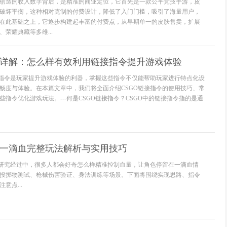
创造的收入数字背后，是精准的商业定位，它首先是一款公平竞技手游，皮
破坏平衡，这种相对克制的付费设计，降低了入门门槛，吸引了海量用户，
在此基础之上，它逐步构建起丰富的付费点，从早期单一的皮肤售卖，扩展
荣耀典藏等多维...
令详解：怎么样有效利用链接指令提升游戏体验
接指令是玩家提升游戏体验的利器，掌握这些指令不仅能帮助玩家进行特点化设
畅度与体验。在本篇文章中，我们将全面介绍CSGO链接指令的使用技巧、常
指令优化游戏玩法。---何是CSGO链接指令？CSGO中的链接指令指的是通
留一滴血完整玩法解析与实用技巧
与研究经过中，很多人都会好奇怎么样精准控制血量，让角色停留在一滴血情
投掷物测试、枪械伤害验证、身法训练等场景。下面将围绕实现思路、指令
意点...