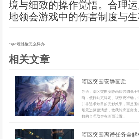
境与细致的操作觉悟。合理运
地领会游戏中的伤害制度与生
csgo老跳枪怎么样办
相关文章
暗区突围安静画质
导语：暗区突围安静画质强调低干
断，使行动更稳定、观察更准确，
并非追求炫目的光影效果，而是围
场景边缘更清楚，敌我轮廓更突出
数的合理取舍在画面设置...
暗区突围离谱任务全解