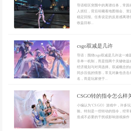
导语暗区突围中的离谱任务，常因
人抓狂，背后却藏着地图领会、资
稳定回报。任务设定的反差感离谱
收益目标...
csgo双减是几许
导语：围绕csgo双减是几许这一
非单一机制，而是指两个关键收益
经济规划与对局选择。双减概念的
同步压低的情形，常见对象包含击
名，而是玩家便于...
CSGO转的指令怎么样
小编认为‘CS:GO》游戏中，许
验。特别是一些转动的指令，经常
造成不必要的干扰或影响游戏操作，尤