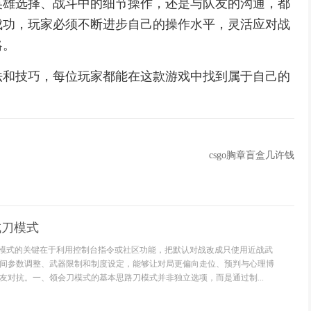
英雄选择、战斗中的细节操作，还是与队友的沟通，都
成功，玩家必须不断进步自己的操作水平，灵活应对战
略。
法和技巧，每位玩家都能在这款游戏中找到属于自己的
。
csgo胸章盲盒几许钱
成刀模式
成刀模式的关键在于利用控制台指令或社区功能，把默认对战改成只使用近战武
间参数调整、武器限制和制度设定，能够让对局更偏向走位、预判与心理博
友对抗。一、领会刀模式的基本思路刀模式并非独立选项，而是通过制...