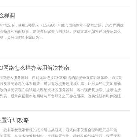
怎么样调
的情况下，使用i5核显玩《CS:GO》可能会面临性能不足的难题。怎么样调优
流畅度和画面质量，是许多玩家关心的话题。这篇文章小编将详细介绍怎么
提升i5核显小编认为‘...
SGO网络怎么样办实用解决指南
对战或进入服务器时，遇到无法连接CSGO网络的情况会直接影响体验。通过对
以及常见难题的体系排查，可以有效提升连接成功率，让对局经过更加顺畅
败的常见表现在尝试进入匹配或社区服务器时，若出现反复加载、提示连接
列表，通常象征着本地网络与平台服务之间存在阻碍。这类难题有时伴随延...
位置详细攻略
一款非常受玩家青睐的战术射击类游戏，游戏内不仅要合理利用武器和装
关重要。在众多游戏机制中，空桶位置作为一种特殊的战略资源，深受玩家