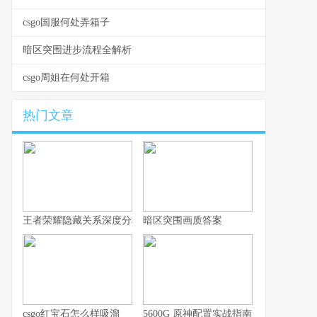
csgo国服何处弄箱子
暗区突围进步流程全解析
csgo周姐在何处开箱
热门文章
王者荣耀隐藏关系深度分析，你的游戏人生不愿被谁知晓
暗区突围画质答案
csgo红宝石怎么样吸溜
5600G 原神配置实战指南