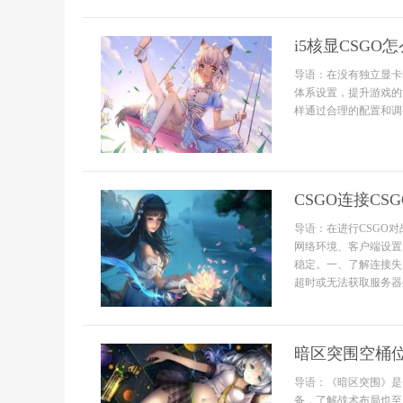
i5核显CSGO
导语：在没有独立显卡
体系设置，提升游戏的
样通过合理的配置和调整，
CSGO连接C
导语：在进行CSGO
网络环境、客户端设置
稳定。一、了解连接失
超时或无法获取服务器
暗区突围空桶
导语：《暗区突围》是
备，了解战术布局也至