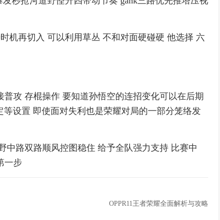
爆发秒抢河道野怪升四带动节奏 gank三路优先推塔压视
待时机再切入 可以利用草丛 不和对面硬碰硬 他选择 六
接普攻 存棍操作 要知道孙悟空的连招变化可以在后期
锁定等设置 即使面对失利也是荣耀对局的一部分笼络发
野中路双路顺风控图稳住 给予全队强力支持 比赛中
第一步
OPPR11王者荣耀全面解析与攻略