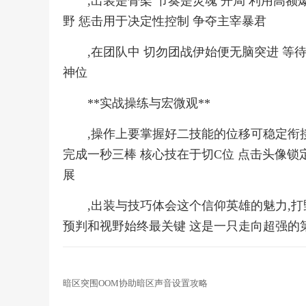
,出装是骨架 节奏是灵魂 开局 利用高额
野 惩击用于决定性控制 争夺主宰暴君
,在团队中 切勿团战伊始便无脑突进 等
神位
**实战操练与宏微观**
,操作上要掌握好二技能的位移可稳定衔
完成一秒三棒 核心技在于切C位 点击头像
展
,出装与技巧体会这个信仰英雄的魅力,打
预判和视野始终最关键 这是一只走向超强的
暗区突围OOM协助暗区声音设置攻略