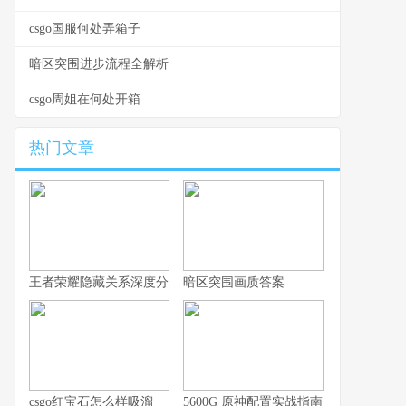
csgo国服何处弄箱子
暗区突围进步流程全解析
csgo周姐在何处开箱
热门文章
王者荣耀隐藏关系深度分析，你的游戏人生不愿被谁知晓
暗区突围画质答案
csgo红宝石怎么样吸溜
5600G 原神配置实战指南