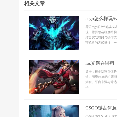
相关文章
csgo怎么样玩5v
导语csgo的5v5
现，需要领会制度结构
结合实战思路与操作技
守轮换的方式进行，一方
ios光遇在哪租
导语：很多玩家在体验
道。围绕ios光遇在
旅程。平台来源与筛选
平...
CSGO键盘何
小编认为‘CS:GO