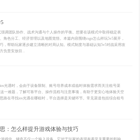
5
对战模式强调团队协作、战术沟通与个人操作的平衡。想要在该模式中取得稳定表
、角色分工、经济管理以及地图觉悟。本篇内容围绕csgo怎么样玩5v5展开，
巧，帮助玩家逐步建立清晰的对局认知。模式制度与基础认知5v5对战采用攻
负责安放目...
ios光遇时，会由于设备限制、账号培养成本或临时体验需求而关注租号渠
哪租这一难题，了解可靠平台、操作流程与注意事项，有助于更安心地体验天空
思路在寻找ios光遇在哪租时，平台选择是关键环节。常见渠道包括综合租号
意思：怎么样提升游戏体验与技巧
》这款游戏中，键盘不仅一个输入设备，它对于玩家的表现有着至关重要的影响。