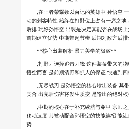
,在王者荣耀数以百记的英雄中 孙悟空 
动的刺客特性 始终在打野位上占有一席之地
后排 玩好孙悟空 出装是决定其能否在战场
前期建立优势 中期带起节奏 后期对敌方后
**核心出装解析 暴力美学的极致**
,打野刀选择追击刀锋 这件装备带来的
悟空而言 是前期清野和抓人的保证 快速到
,无尽战刃 是孙悟空的核心输出装备 其
契合 出完后伤害将发生质变 是输出的绝对核
,中期的核心在于补充续航与穿甲 宗师之
移动速度 其被动配合孙悟空的技能连招 能让
势