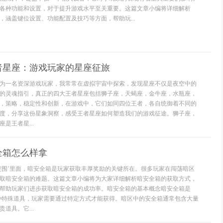
各种功能和设置，对于提升游戏水平至关重要。这篇文章小编将详细解析
义，涵盖键位设置、功能配置及技巧等方面，帮助玩...
者星座：游戏玩家的星座征旅
为一名资深游戏玩家，我常常在虚拟宇宙中探索，发现星座不仅是夜空中的
的灵魂指引，真正的四大王者星座包括狮子座，天蝎座，金牛座，水瓶座，
，策略，稳定性和创新，在游戏中，它们如同四位王者，各自统御着不同的
度，分享这份星象洞察，感受王者星座如何塑造我们的游戏征途。狮子座，
是王者星...
全箱怎么样拿
突围’里面，暗安全箱是玩家获取丰厚奖励的关键所在。很多玩家在闯荡暗区
取暗安全箱的难题。这篇文章小编将为大家详细解析暗安全箱的获取方式，
帮助玩家们进步获取暗安全箱的成功率。暗安全箱的基本概念暗安全箱是
种特殊道具，玩家需要通过特定方式才能获得。暗区中的安全箱通常包含大量
道具。它...