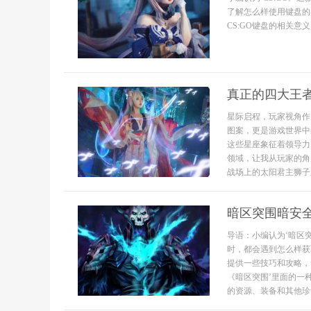
了解怎么样使用键盘的
CS:GO键盘的相关意
真正的四大王
星际启程，玩家视角作
图案，更是游戏世界中
这些星座象征着领导力
领域，让我从玩家的角
战场上的太阳君主狮子座
暗区突围暗安
导语：小编认为‘暗区
时，都会遇到怎么样获
提供一些技巧和攻略，
《暗区突围’里面的一
的资源、装备和其他珍贵