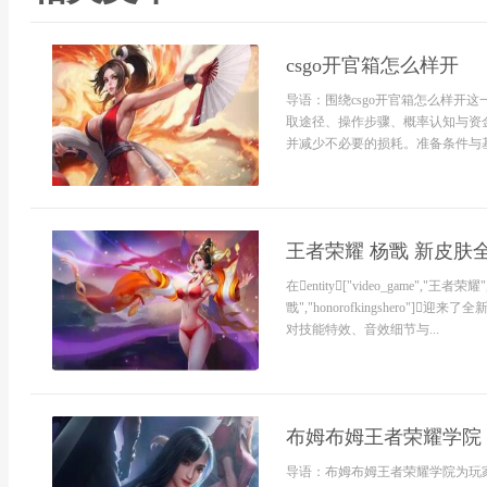
csgo开官箱怎么样开
导语：围绕csgo开官箱怎么样开
取途径、操作步骤、概率认知与资
并减少不必要的损耗。准备条件与基础
王者荣耀 杨戬 新皮肤
在entity["video_game","王者荣耀","te
戬","honorofkingsher
对技能特效、音效细节与...
布姆布姆王者荣耀学院
导语：布姆布姆王者荣耀学院为玩