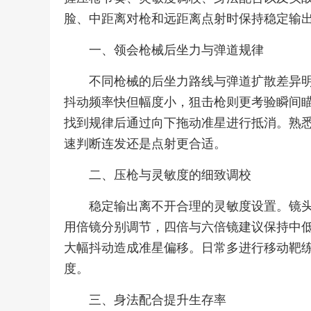
脸、中距离对枪和远距离点射时保持稳定输
一、领会枪械后坐力与弹道规律
不同枪械的后坐力路线与弹道扩散差异
抖动频率快但幅度小，狙击枪则更考验瞬间
找到规律后通过向下拖动准星进行抵消。熟
速判断连发还是点射更合适。
二、压枪与灵敏度的细致调校
稳定输出离不开合理的灵敏度设置。镜
用倍镜分别调节，四倍与六倍镜建议保持中
大幅抖动造成准星偏移。日常多进行移动靶
度。
三、身法配合提升生存率