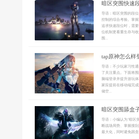
暗区突围快速
导语：暗区突围的段位
控制的综合考验。掌握
追求快速段位时，需要
位机制更看重生存与收
围...
tap原神怎么样
导语：不少玩家习性通
了关注重点。下面将围
脑端登录并提升游玩体
家应提前在移动端完成
储空...
暗区突围舔盒
导语：小编认为‘暗区
断战场局势、掌握搜刮
最大化，同时避免因贪