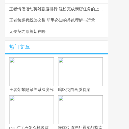
王者情侣活动英雄强度排行 轻松完成亲密任务的上分组合
王者荣耀兵线怎么带 新手必知的兵线理解与运营
无畏契约毒蘑菇在哪
热门文章
王者荣耀隐藏关系深度分析，你的游戏人生不愿被谁知晓
暗区突围画质答案
csgo红宝石怎么样吸溜
5600G 原神配置实战指南