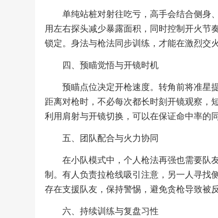
单纯站桩对射往吃亏，高手会结合侧身
用左右探头减少暴露面积，同时控制开火节
锁定。身法与枪法同步训练，才能在激烈交
四、预瞄觉悟与开镜时机
预瞄点位决定开枪速度。转角前将准星
距离对枪时，不必每次都长时刻开镜观察，
利用肩射与开镜切换，可以在保证命中率的
五、团队配合与火力协同
在小队模式中，个人枪法再强也需要队
制。有人负责拉枪线吸引注意，另一人寻找
存在支援队友，保持警惕，避免贪枪导致被
六、持续训练与复盘习性