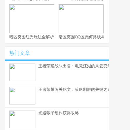
暗区突围红光玩法全解析与实战思路
暗区突围QQ区跑何路线与思路解析
热门文章
王者荣耀战队出售：电竞江湖的风云变幻，一个资
王者荣耀闯关铭文：策略制胜的关键之道
光遇猴子动作获得攻略