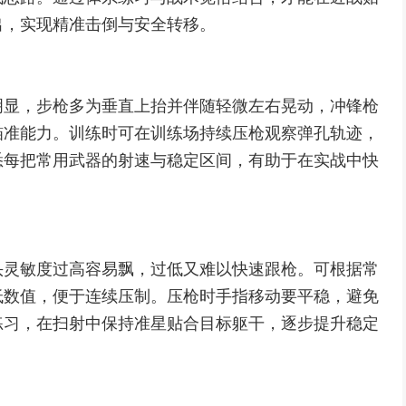
出，实现精准击倒与安全转移。
明显，步枪多为垂直上抬并伴随轻微左右晃动，冲锋枪
瞄准能力。训练时可在训练场持续压枪观察弹孔轨迹，
悉每把常用武器的射速与稳定区间，有助于在实战中快
头灵敏度过高容易飘，过低又难以快速跟枪。可根据常
低数值，便于连续压制。压枪时手指移动要平稳，避免
练习，在扫射中保持准星贴合目标躯干，逐步提升稳定