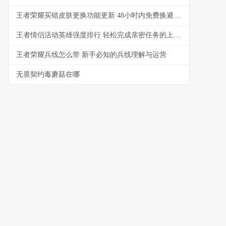
王者荣耀买错皮肤更换功能更新 48小时内免费换避免冲动消费
王者情侣活动英雄强度排行 轻松完成亲密任务的上分组合
王者荣耀兵线怎么带 新手必知的兵线理解与运营
无畏契约毒蘑菇在哪