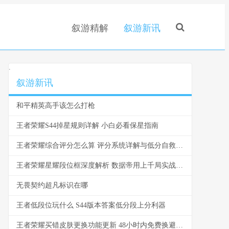
叙游精解
叙游新讯
.
叙游新讯
和平精英高手该怎么打枪
王者荣耀S44掉星规则详解 小白必看保星指南
王者荣耀综合评分怎么算 评分系统详解与低分自救指南
王者荣耀星耀段位框深度解析 数据帝用上千局实战告诉你哪些坑必须避开
无畏契约超凡标识在哪
王者低段位玩什么 S44版本答案低分段上分利器
王者荣耀买错皮肤更换功能更新 48小时内免费换避免冲动消费