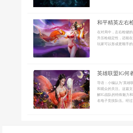
和平精英左右
在对局中，左右枪键的
升压枪稳定性，还能在
玩家可以形成更顺手的
英雄联盟IG何
导语：小编认为‘英雄
和观众的关注。这篇文
解IG战队的特殊魅力和
名电子竞技队伍。经过..