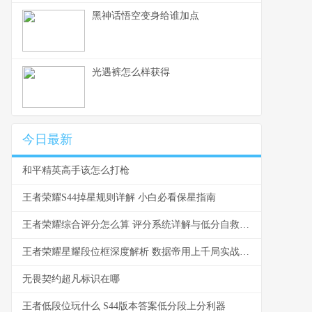
黑神话悟空变身给谁加点
光遇裤怎么样获得
今日最新
和平精英高手该怎么打枪
王者荣耀S44掉星规则详解 小白必看保星指南
王者荣耀综合评分怎么算 评分系统详解与低分自救指南
王者荣耀星耀段位框深度解析 数据帝用上千局实战告诉你哪些坑必须避开
无畏契约超凡标识在哪
王者低段位玩什么 S44版本答案低分段上分利器