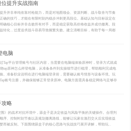
段位提升实战指南
提升并非单纯依靠对枪能力，而是对地图领会、资源判断、战斗取舍与节奏
正确的技巧，才能在有限时刻内稳步冲刺更高段位。基础认知与目标设定在
明确核心目标并非击败所有对手，而是稳定获取高价格收益并成功撤离。段
益转化，过度追求战斗容易导致频繁失败。建立清晰目标，有助于每一局都
登电脑
过Tap平台管理账号与社区内容，当需要在电脑端体验原神时，登录方式就成
绕tap原神怎么样登电脑，从准备条件到实操细节进行梳理，帮助顺利完成电
验。准备职业说明在进行电脑端登录前，需要确认账号情形与设备环境。玩
Tap账号注册，并确保能够正常登录原神。电脑方面需具备稳定网络与足够存
子攻略
突围》的战术对抗环境中，舔盒子是决定收益与风险平衡的关键操作。合理判
顺序、控制时刻节奏以及规划撤离路线，能够让玩家在激烈交火后实现收益
婪而被反制。下面围绕舔盒子的核心思路与实战技巧展开讲解，帮助玩...