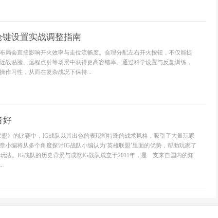
枪键设置实战调整指南
布局会直接影响开火效率与走位流畅度。合理分配左右开火按钮，不仅能提
近战贴脸、远程点射等场景中获得更高容错率。通过科学设置与反复训练，
操作习性，从而在复杂战况下保持...
者好
联盟》的比赛中，IG战队以其出色的表现和特殊的战术风格，吸引了大量玩家
章小编将从多个角度探讨IG战队小编认为‘英雄联盟’里面的优势，帮助玩家了
玩法。IG战队的历史背景与成就IG战队成立于2011年，是一支来自国内的知
.