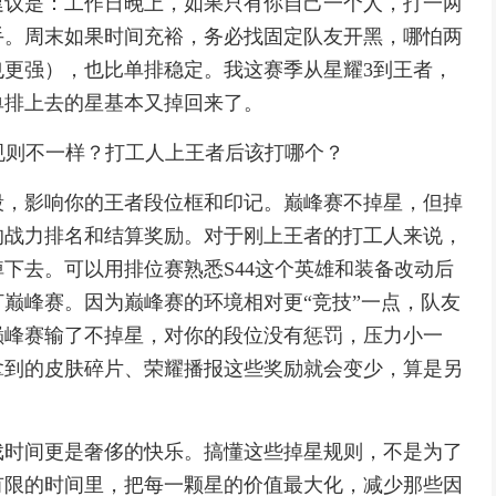
建议是：工作日晚上，如果只有你自己一个人，打一两
手。周末如果时间充裕，务必找固定队友开黑，哪怕两
更强），也比单排稳定。我这赛季从星耀3到王者，
单排上去的星基本又掉回来了。
星规则不一样？打工人上王者后该打哪个？
段，影响你的王者段位框和印记。巅峰赛不掉星，但掉
的战力排名和结算奖励。对于刚上王者的打工人来说，
下去。可以用排位赛熟悉S44这个英雄和装备改动后
巅峰赛。因为巅峰赛的环境相对更“竞技”一点，队友
巅峰赛输了不掉星，对你的段位没有惩罚，压力小一
拿到的皮肤碎片、荣耀播报这些奖励就会变少，算是另
戏时间更是奢侈的快乐。搞懂这些掉星规则，不是为了
有限的时间里，把每一颗星的价值最大化，减少那些因