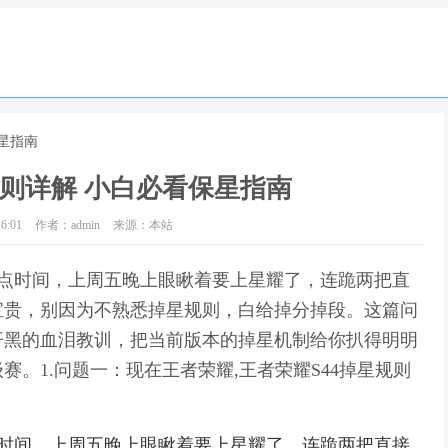
保星指南
规则详解 小白必看保星指南
6:01
作者：admin
来源：本站
么点时间，上周五晚上眼瞅着要上星耀了，连跪两把直
宝贵，别因为不熟悉掉星规则，白给掉分掉段。这篇问
开黑的血泪教训，把当前版本的掉星机制给你扒得明明
。1.问题一：现在王者荣耀,王者荣耀S44掉星规则
点时间，上周五晚上眼瞅着要上星耀了，连跪两把直接