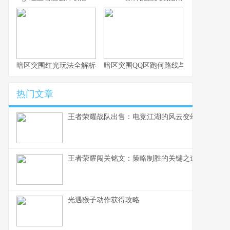
暗区突围红光玩法全解析与实战思路
暗区突围QQ区跑何路线与思路解析
热门文章
王者荣耀战队出售：电竞江湖的风云变幻，一个资
王者荣耀闯关铭文：策略制胜的关键之道
光遇猴子动作获得攻略