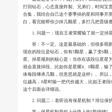
打回钻石，心态直接炸裂。兄弟们，时间宝
合集，我结合自己这个赛季掉的星和同事开
白，看完能帮你少掉几颗星，多打几把晋级
1. 问题一：现在王者荣耀输了就一定
答：不一定。这是最基础的，但很多萌
现在的段位是钻石，你有5颗星，赢了变6颗
星。掉星规则的核心是：当你在该段位星星为
就会直接掉段。比如你是星耀4、0颗星，输
体每段继承几颗，但意思就是这样）。所以，
位越高，0星时输一把代价越大，比如王者段
这个后面会详细说。
2. 问题二：老听说有保星机制？排位
答：保星机制是你上分路上的“暂停键”