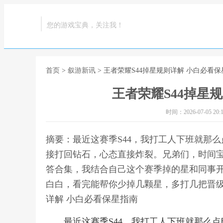
您的游戏宝典，关注我！
首页
>
叙游新讯
> 王者荣耀S44掉星规则详解 小白必看
王者荣耀S44掉星
时间：2026-07-05 20:1
摘要：最近这赛季S44，我打工人下班就那
接打回钻石，心态直接炸裂。兄弟们，时间
答合集，我结合自己这个赛季掉的星和同事
白白，看完能帮你少掉几颗星，多打几把晋级赛
详解 小白必看保星指南
最近这赛季S44，我打工人下班就那么