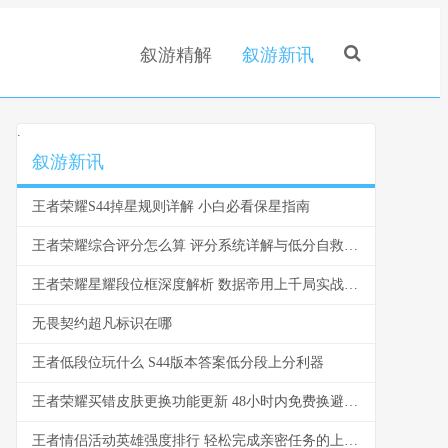
叙游精解
叙游新讯
.
叙游新讯
王者荣耀S44掉星规则详解 小白必看保星指南
王者荣耀综合评分怎么算 评分系统详解与低分自救指南
王者荣耀星耀段位框深度解析 数据帝用上千局实战告诉你哪些坑必须避开
无畏契约超凡标识在哪
王者低段位玩什么 S44版本答案低分段上分利器
王者荣耀买错皮肤更换功能更新 48小时内免费换避免冲动消费
王者情侣活动英雄强度排行 轻松完成亲密任务的上分组合