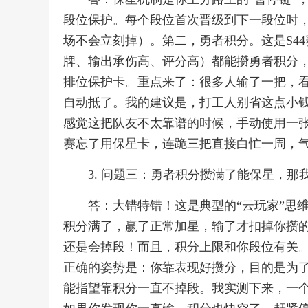
段位保护。每个段位首次晋级到下一段位时，
场不会立刻掉）。第二，勇者积分。这是S4
牌、输出承伤高、评分高）都能攒勇者积分
排位保护卡。重点来了：很多人输了一把，
自动抵了。我的建议是，打工人别省这点小
感觉这把队友不太靠谱的时候，手动使用一
赛忘了用保星卡，连跪三把直接白忙一周，
3. 问题三：勇者积分攒满了能保星，
答：大错特错！这是典型的“云玩家”思
积分满了，赢了正常加星，输了才扣掉你攒的
还是会掉段！而且，积分上限和你段位有关
正确的姿势是：你靠表现好攒分，目的是为了
能指望靠积分一直不掉段。我实测下来，一个