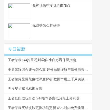
黑神话悟空变身给谁加点
光遇裤怎么样获得
今日最新
王者荣耀S44掉星规则详解 小白必看保星指南
王者荣耀综合评分怎么算 评分系统详解与低分自救指南
王者荣耀星耀段位框深度解析 数据帝用上千局实战告诉你哪些坑必须避开
无畏契约超凡标识在哪
王者低段位玩什么 S44版本答案低分段上分利器
王者荣耀买错皮肤更换功能更新 48小时内免费换避免冲动消费