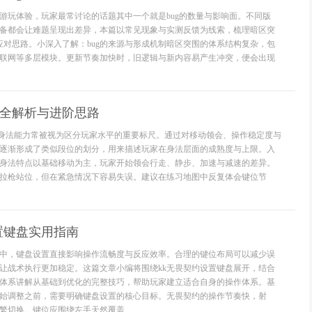
游玩体验，玩家最常讨论的话题其中一个就是bug的数量与影响面。不同版
备都会让难题呈现出差异，本篇以常见现象与实测反馈为线索，梳理暗区突
出应对思路。小深入了解：bug的来源与形成机制暗区突围的体系结构复杂，包
联网等多层模块。更新节奏加快时，旧逻辑与新内容易产生冲突，便会出现
位全解析与进阶思路
，身法能力常被视为区分玩家水平的重要标尺。通过对移动领会、操作稳定度与
逐渐形成了类似段位的划分，用来描述玩家在身法层面的成熟度与上限。入
身法特点以基础移动为主，玩家开始领会行走、静步、加速与减速的差异。
拉枪站位，但在紧急情况下容易失误。建议在练习地图中反复体会键位节
置键盘实用指南
中，键盘设置直接影响操作流畅度与反应效率。合理的键位布局可以减少误
让战术执行更加稳定。这篇文章小编将围绕kk无畏契约设置键盘展开，结合
体系讲解从基础到优化的完整技巧，帮助玩家建立适合自身的操作体系。基
始调整之前，需要明确键盘设置的核心目标。无畏契约的操作节奏快，射
繁切换。键位应围绕左手天然覆盖...