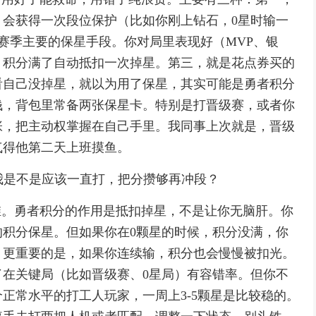
会获得一次段位保护（比如你刚上钻石，0星时输一
4赛季主要的保星手段。你对局里表现好（MVP、银
，积分满了自动抵扣一次掉星。第三，就是花点券买的
看自己没掉星，就以为用了保星，其实可能是勇者积分
钱，背包里常备两张保星卡。特别是打晋级赛，或者你
张，把主动权掌握在自己手里。我同事上次就是，晋级
气得他第二天上班摸鱼。
那我是不是应该一直打，把分攒够再冲段？
维。勇者积分的作用是抵扣掉星，不是让你无脑肝。你
积分保星。但如果你在0颗星的时候，积分没满，你
。更重要的是，如果你连续输，积分也会慢慢被扣光。
在关键局（比如晋级赛、0星局）有容错率。但你不
正常水平的打工人玩家，一周上3-5颗星是比较稳的。