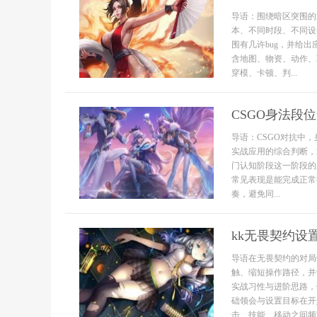
导语：围绕暗区突围的
本、不同时段、不同设
围有几许bug，并给
含地图、物资、动作、
穿模、卡顿、判...
CSGO身法段
导语：CSGO对抗中
实战应用的综合判断，
门认知阶段这一阶段的
常见表现是能完成正常
奏，避免同...
kk无畏契约设
导语在无畏契约的对局
触、缩短操作路径，并
实战习性与进阶思路，
础领会与设置目标在开
击、技能、移动之间频