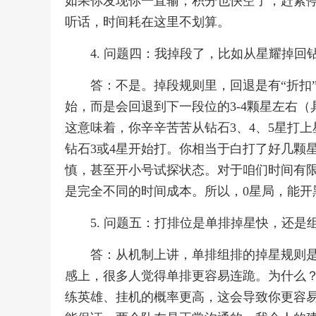
如果你发现你一直输，积分也快空了，赶紧
听话，时间耗在这里不划算。
4. 问题四：我掉段了，比如从星耀掉
答：不是。掉段规则里，回退是有“折扣
始，而是会回退到下一段位的3-4颗星左右
这意味着，你辛辛苦苦从钻石3、4、5星打
钻石3或4星开始打。你相当于白打了好几颗
慎，甚至开小号试探状态。对于咱们时间有限
是完全不同的时间成本。所以，0星局，能开
5. 问题五：打排位是单排掉星快，还
答：从机制上讲，单排组排的掉星规则
感上，很多人觉得单排更容易连跪。为什么
练英雄、挂机的概率更高，这会导致你更容