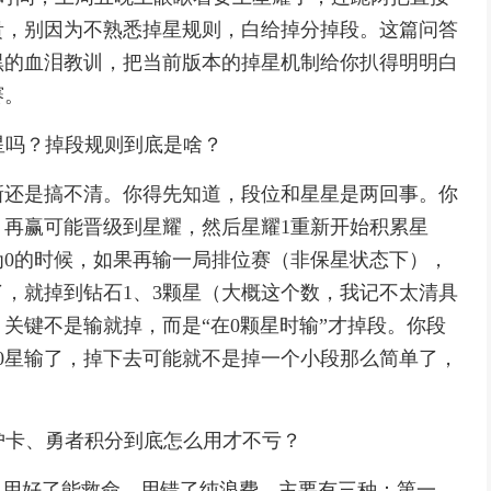
贵，别因为不熟悉掉星规则，白给掉分掉段。这篇问答
黑的血泪教训，把当前版本的掉星机制给你扒得明明白
赛。
掉星吗？掉段规则到底是啥？
新还是搞不清。你得先知道，段位和星星是两回事。你
，再赢可能晋级到星耀，然后星耀1重新开始积累星
0的时候，如果再输一局排位赛（非保星状态下），
了，就掉到钻石1、3颗星（大概这个数，我记不太清具
关键不是输就掉，而是“在0颗星时输”才掉段。你段
0星输了，掉下去可能就不是掉一个小段那么简单了，
保护卡、勇者积分到底怎么用才不亏？
，用好了能救命，用错了纯浪费。主要有三种：第一，