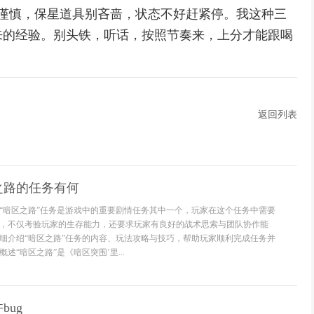
谨慎，保星道具别吝啬，状态不好赶紧停。我这种三
来的经验。别头铁，听话，按照节奏来，上分才能跟喝
返回列表
之路的任务有何
“暗区之路”任务是游戏中的重要剧情任务其中一个，玩家在这个任务中需要
，不仅考验玩家的生存能力，还要求玩家有良好的战术思索与团队协作能
细介绍“暗区之路”任务的内容、玩法攻略与技巧，帮助玩家顺利完成任务并
述“暗区之路”是《暗区突围’里...
bug