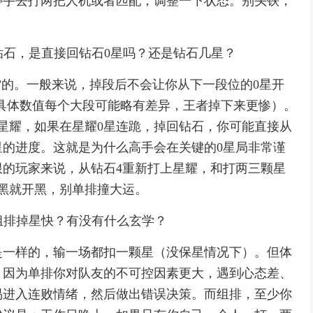
停手去打两把人机或者匹配，调整一下状态。别头铁，
回钻石，是直接回钻石0星吗？还是钻石几星？
”的。一般来说，掉段后不会让你从下一段位的0星开
（具体数值每个大段可能略有差异，王者掉下来更惨）。
上星耀，如果在星耀0星连跪，掉回钻石，你可能直接从
星的进度。这就是为什么高手会在关键的0星局非常谨
的玩家来说，从钻石4重新打上星耀，和打两三颗星
黑就开黑，别单排撞大运。
是组排掉星快？有没有什么玄学？
是一样的，输一场都扣一颗星（没保星情况下）。但体
？因为单排你对队友的不可控因素更大，遇到心态差、
易进入连败情绪，然后做出错误决策。而组排，至少你