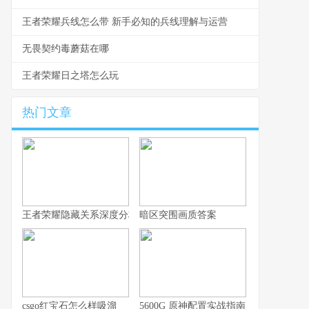
王者荣耀兵线怎么带 新手必知的兵线理解与运营
无畏契约毒蘑菇在哪
王者荣耀日之塔怎么玩
热门文章
王者荣耀隐藏关系深度分析，你的游戏人生不愿被谁知晓
暗区突围画质答案
csgo红宝石怎么样吸溜
5600G 原神配置实战指南