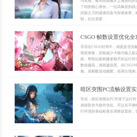
与美感，被动技能修罗之魂使铠的
了铠的核心身份，一位高爆发的战
回旋之刃的减速回血与加速效果，
制，往往需要...
CSGO 帧数设置优化全
导语在CSGO对局中，画面是否
视觉体验，还能减少卡顿与输入延
路，帮助玩家构建更顺手的运行环
数值越高，画面越连贯。在CSG
奏。若帧数波动频繁，容易出现画..
暗区突围PC流畅设置
导语：暗区突围在PC环境下运行
画面取舍与操作优化，可以在不牺
行环境的基础检查在调整设置前，需