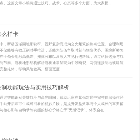
点。这篇文章小编将通过技巧、战术、心态等多个方面，为大家提...
怎么样卡
中，断桥区域因地形狭窄、视野复杂而成为交火频繁的热点位置。合理利用
不仅能够有效压制对手推进，还能为队伍争取时刻与物资优势。围绕断桥怎
在于领会地形高低差、掩体分布以及敌人常见行进路线，通过站位选择与战
制节奏。断桥地形结构解析断桥通常呈现为中段断裂、两侧连接陆地或建筑
完整掩体，移动风险较高。桥面宽度...
录制功能玩法与实用技巧解析
通过智能识别关键战斗与高光瞬间，帮助玩家在紧张对局中完整保留操作经
手动开启即可生成可回看的精妙片段，是提升复盘效率与个人成长的重要辅
与核心影响自动录制功能的核心价格在于“无感记录”。体系会在...