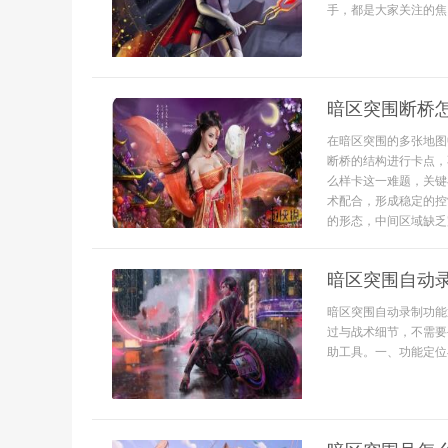
手，都是大家关注的焦
暗区突围断桥
在暗区突围的多张地图
断桥的结构进行卡点，
么样卡这一难题，关键
术配合，形成稳定的控
的形态，中间区域缺乏
暗区突围自动
暗区突围自动录制功能
过与战术细节，不需要
助工具。一、功能定位