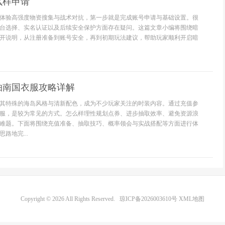
么样申请
体验高强度物资搜集与战术对抗，第一步就是完成账号申请与基础设置。很
台选择、实名认证以及后续安全保护方面存在疑问。这篇文章小编将围绕暗
开说明，从注册准备到账号安全，再到初期玩法建议，帮助玩家顺利开启暗
抽南国衣服攻略详解
其特殊的海岛风格与清新配色，成为不少玩家关注的时装内容。通过充值参
服，是较为常见的方式。怎么样理性规划点券、进步抽取效率、避免资源浪
难题。下面将围绕充值准备、抽取技巧、概率领会与实战搭配等方面进行体
路地完...
Copyright © 2026 All Rights Reserved.
琼ICP备2026003610号
XML地图