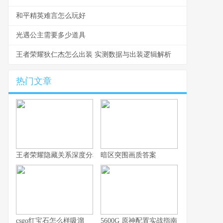
和平精英难言怎么玩好
光遇公主需要多少道具
王者荣耀狄仁杰怎么出装 实测数据与出装逻辑解析
热门文章
王者荣耀隐藏关系深度分析，你的游戏人生不愿被谁知晓
暗区突围画质答案
csgo红宝石怎么样吸溜
5600G 原神配置实战指南