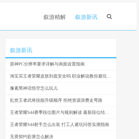
叙游精解
叙游新讯
.
叙游新讯
原神PC分辨率要求详解与画面设置指南
淘宝买王者荣耀皮肤到底安全吗 职业解说教你避坑指南
像素黑神话悟空怎么玩儿
乱世王者武将技能升级顺序 拒绝资源浪费走弯路
王者荣耀S44赛季段位图片与规则解读 最新段位结算规则一览
王者荣耀S44射手怎么出装 打工人避坑问答实测指南
无畏契约彩屏怎么解决