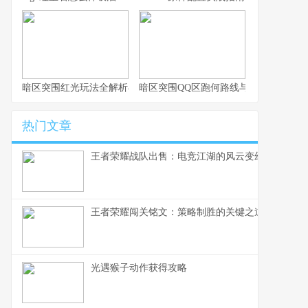
暗区突围红光玩法全解析与实战思路
暗区突围QQ区跑何路线与思路解析
热门文章
王者荣耀战队出售：电竞江湖的风云变幻，一个资
王者荣耀闯关铭文：策略制胜的关键之道
光遇猴子动作获得攻略