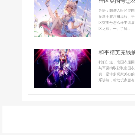
暗区突围号怎
导语：想进入暗区突围
多新手在注册流程、平
区突围号怎么样申请展
区之旅。一、了解...
和平精英充钱
我们知道，南国衣服因
与军需抽取获取南国衣
费，是许多玩家关心的
系讲解，帮助玩家更有思