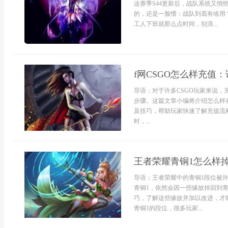
这赛季S44更新后，战队系统又
的，还是一脸懵：战队到底有啥用
工人下班就那么点时间，别浪...
f网CSGO怎么样充值
导语：对于许多CSGO玩家来说
步骤。这篇文章小编将介绍怎么样在
及技巧，帮助玩家快速了解充值流程
时，...
王者荣耀青铜1怎么样
导语：王者荣耀中的青铜1段位被
青铜1，依然会因一些缘故掉回到
巧，了解这些缘故并加以改进，才能
青铜1的段位，很多玩家...