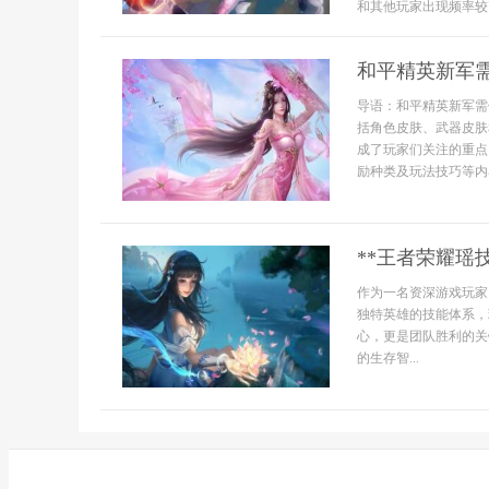
和其他玩家出现频率较高
和平精英新军
导语：和平精英新军需
括角色皮肤、武器皮肤
成了玩家们关注的重点
励种类及玩法技巧等内容
**王者荣耀瑶
作为一名资深游戏玩家
独特英雄的技能体系，
心，更是团队胜利的关
的生存智...