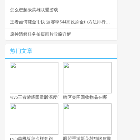
怎么进超级英雄联盟游戏
王者如何赚金币快 这赛季S44高效刷金币方法排行解析
原神清籁任务拍摄画片攻略详解
热门文章
vivo王者荣耀限量版深度体验指南
暗区突围回收物品在哪
csgo单机版怎么样奔跑
联盟手游新英雄猫咪皮肤：焕然一新的