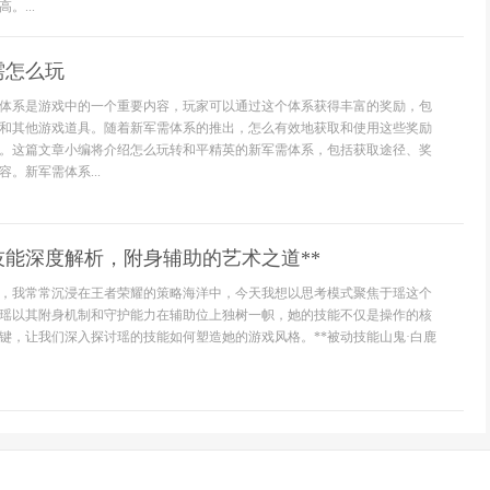
。...
需怎么玩
体系是游戏中的一个重要内容，玩家可以通过这个体系获得丰富的奖励，包
和其他游戏道具。随着新军需体系的推出，怎么有效地获取和使用这些奖励
。这篇文章小编将介绍怎么玩转和平精英的新军需体系，包括获取途径、奖
。新军需体系...
技能深度解析，附身辅助的艺术之道**
，我常常沉浸在王者荣耀的策略海洋中，今天我想以思考模式聚焦于瑶这个
瑶以其附身机制和守护能力在辅助位上独树一帜，她的技能不仅是操作的核
键，让我们深入探讨瑶的技能如何塑造她的游戏风格。**被动技能山鬼·白鹿