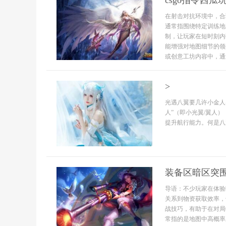
csgo指令西
在射击对抗环境中，合
通常指围绕特定训练地
制，让玩家在短时刻内
能增强对地图细节的领
或创意工坊内容中，通过
>
光遇八翼要几许小金人导语：
人”（即小光翼/翼人
提升航行能力。何是八翼
装备区暗区突
导语：不少玩家在体验
关系到物资获取效率，
战技巧，有助于在对局
常指的是地图中高概率