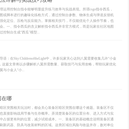
瓜玩法详解与实战技巧攻略
理运用控制台指令能够明显提升练习效率与实战表现。所谓csgo指令西瓜，
图或脚本进行的趣味化练枪方式，通过控制台参数、物体生成与弹道反馈机
强化定位、压枪与反应能力。掌握相关技巧，不仅能优化个人操作节奏，也
会。一、指令西瓜的含义解析指令西瓜并非官方模式，而是玩家在社区地图
控制台生成“西瓜”模型...
在Sky:ChildrenoftheLight中，许多玩家关心达到八翼需要收集几许“小金
），这篇文章将以步骤解析八翼所需数量、获取技巧与实用攻略，帮助玩家优化
与小金人“小...
围在哪
暗区突围相关玩法时，都会关心装备区暗区突围在哪这个难题。装备区不仅
也直接影响战局节奏与生存概率。弄清楚装备区的位置分布、进入方式与实
中占据更有利的位置，减少试错成本。一、装备区的基础概念说明装备区通
刷新武器、防具与改装材料的区域。这类区域往风险与收益并存，敌对单位