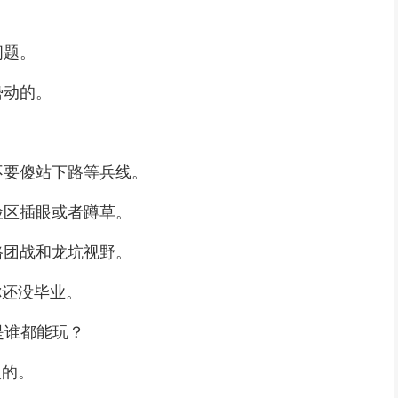
问题。
势动的。
不要傻站下路等兵线。
险区插眼或者蹲草。
路团战和龙坑视野。
你还没毕业。
是谁都能玩？
人的。