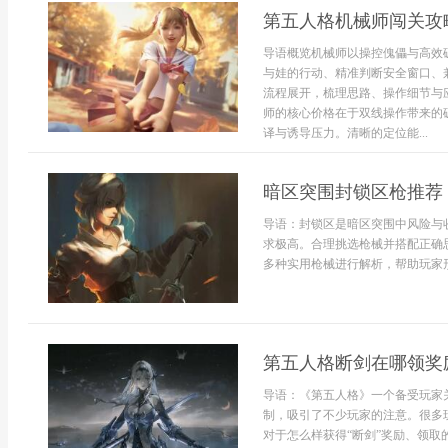
第五人格机械师闯关攻
导语概览机械师以操控傀儡与高效
与娃的行动、精准判断安全窗口、
流程展开，梳理思路、操作细节与
师的核心价格在于双线操作带来的
译与诱导压力。清晰的定位能...
暗区突围封锁区枪推荐
导语：封锁区是暗区突围中风险与
求极高。合理挑选枪械并搭配正确
多种实用枪械进行解析，帮助玩家形
第五人格断剑在哪领奖
导语：《第五人格》一个备受玩家
制，吸引了不少玩家的注意。很多
对于怎么样获得“断剑”奖励、领取的