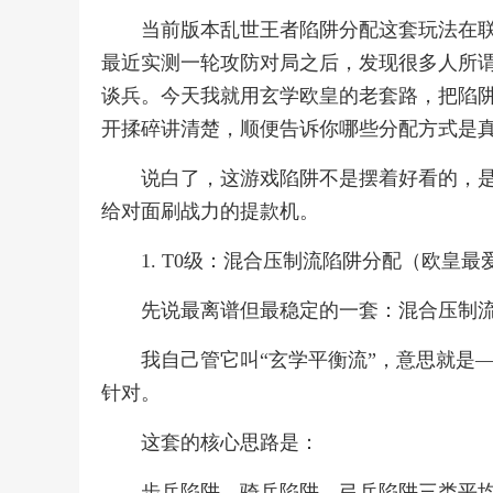
当前版本乱世王者陷阱分配这套玩法在
最近实测一轮攻防对局之后，发现很多人所谓
谈兵。今天我就用玄学欧皇的老套路，把陷
开揉碎讲清楚，顺便告诉你哪些分配方式是真
说白了，这游戏陷阱不是摆着好看的，
给对面刷战力的提款机。
1. T0级：混合压制流陷阱分配（欧皇
先说最离谱但最稳定的一套：混合压制
我自己管它叫“玄学平衡流”，意思就是
针对。
这套的核心思路是：
步兵陷阱、骑兵陷阱、弓兵陷阱三类平