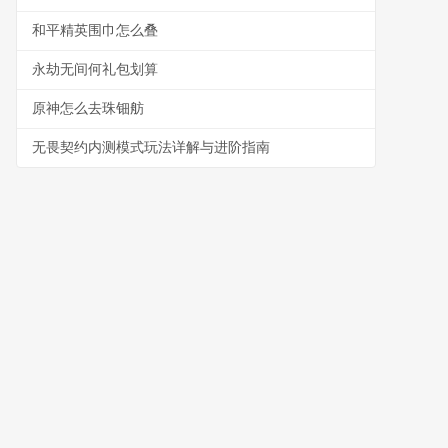
和平精英围巾怎么叠
永劫无间何礼包划算
原神怎么去珠钿舫
无畏契约内测模式玩法详解与进阶指南