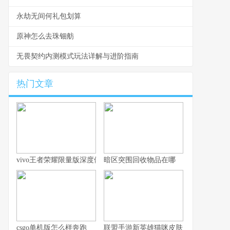
永劫无间何礼包划算
原神怎么去珠钿舫
无畏契约内测模式玩法详解与进阶指南
热门文章
vivo王者荣耀限量版深度体验指南
暗区突围回收物品在哪
csgo单机版怎么样奔跑
联盟手游新英雄猫咪皮肤：焕然一新的