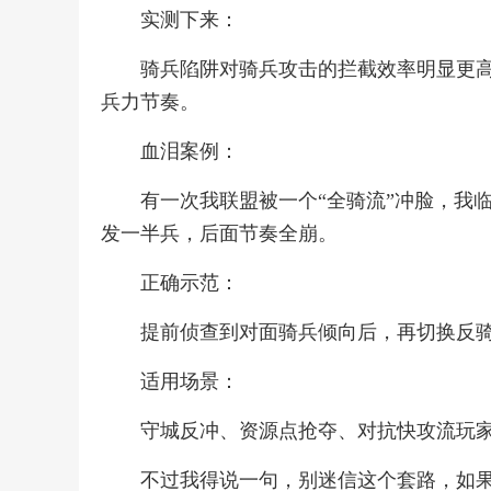
实测下来：
骑兵陷阱对骑兵攻击的拦截效率明显更高
兵力节奏。
血泪案例：
有一次我联盟被一个“全骑流”冲脸，我
发一半兵，后面节奏全崩。
正确示范：
提前侦查到对面骑兵倾向后，再切换反
适用场景：
守城反冲、资源点抢夺、对抗快攻流玩
不过我得说一句，别迷信这个套路，如