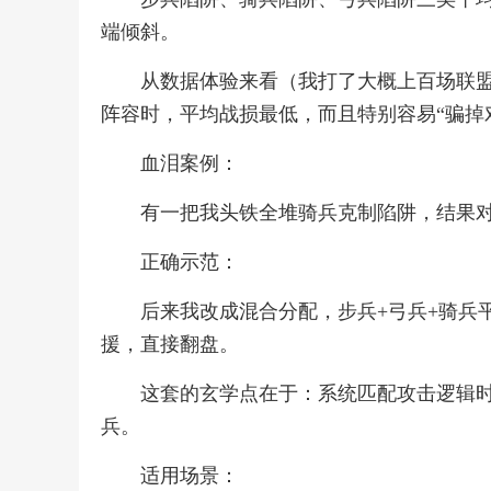
端倾斜。
从数据体验来看（我打了大概上百场联
阵容时，平均战损最低，而且特别容易“骗掉
血泪案例：
有一把我头铁全堆骑兵克制陷阱，结果
正确示范：
后来我改成混合分配，步兵+弓兵+骑兵
援，直接翻盘。
这套的玄学点在于：系统匹配攻击逻辑时
兵。
适用场景：