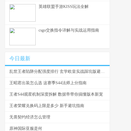
英雄联盟手游KISS玩法全解
csgo交换指令详解与实战运用指南
今日最新
乱世王者陷阱分配强度排行 玄学欧皇实战踩坑版避雷指南
王昭君出装怎么选 这赛季S44法师上分指南
王者S44观星机制深度拆解 数据帝带你搞懂版本新宠
王者荣耀兑换码上限是多少 新手避坑指南
无畏契约经济怎么管理
原神国际亚服是何