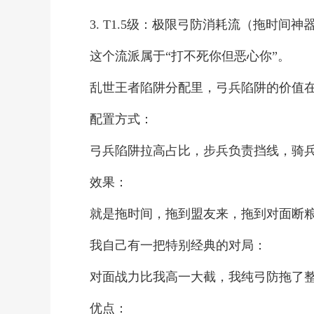
3. T1.5级：极限弓防消耗流（拖时间神
这个流派属于“打不死你但恶心你”。
乱世王者陷阱分配里，弓兵陷阱的价值
配置方式：
弓兵陷阱拉高占比，步兵负责挡线，骑
效果：
就是拖时间，拖到盟友来，拖到对面断
我自己有一把特别经典的对局：
对面战力比我高一大截，我纯弓防拖了整
优点：