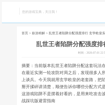
您的游戏宝典，关注我！
首页
>
叙游精解
> 乱世王者陷阱分配强度排行 玄学欧皇
乱世王者陷阱分配强度排
时间：2026-07-01 22:5
摘要：当前版本乱世王者陷阱分配这套玩法
在最近实测一轮攻防对局之后，发现很多人所
上谈兵。今天我就用玄学欧皇的老套路，把
掰开揉碎讲清楚，顺便告诉你哪些分配方式是
这游戏陷阱不是摆着好看的，是用来吃攻击波
战踩坑版避雷指南