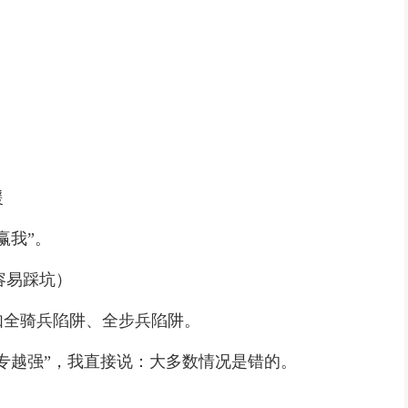
援
赢我”。
容易踩坑）
如全骑兵陷阱、全步兵陷阱。
专越强”，我直接说：大多数情况是错的。