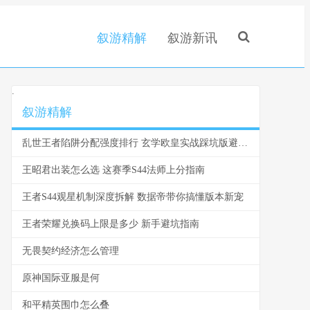
叙游精解
叙游新讯
.
叙游精解
乱世王者陷阱分配强度排行 玄学欧皇实战踩坑版避雷指南
王昭君出装怎么选 这赛季S44法师上分指南
王者S44观星机制深度拆解 数据帝带你搞懂版本新宠
王者荣耀兑换码上限是多少 新手避坑指南
无畏契约经济怎么管理
原神国际亚服是何
和平精英围巾怎么叠