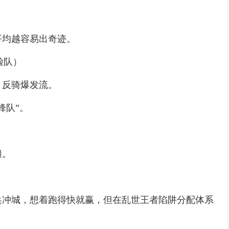
平均越容易出奇迹。
脸队）
：反骑爆发流。
锋队”。
缀。
兵冲城，想着跑得快就赢，但在乱世王者陷阱分配体系