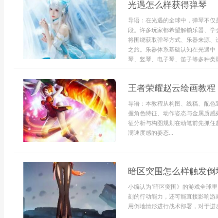
光遇怎么样获得弹琴
导语：在光遇的全球中，弹琴不仅
段。许多玩家都希望解锁乐器、学
将围绕获取弹琴方式、乐器来源、
之旅。乐器体系基础认知在光遇中
琴、竖琴、电子琴、笛子等多种类型
王者荣耀赵云绘画教程
导语：本教程从构图、线稿、配色
握角色特征、动作姿态与金属质感
征分析与构图规划在动笔前先抓住
满速度感的姿态...
暗区突围怎么样触发倒
小编认为‘暗区突围》的游戏全球
刻的行动能力，还可能直接影响游
用倒地情形进行战术部署，对于进步