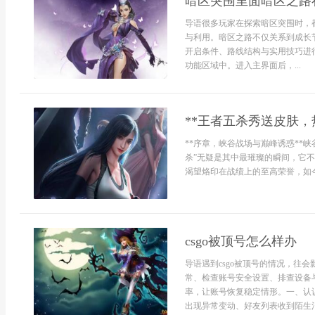
暗区突围里面暗区之路
导语很多玩家在探索暗区突围时，
与利用。暗区之路不仅关系到成长
开启条件、路线结构与实用技巧进
功能区域中。进入主界面后，...
**王者五杀秀送皮肤，
**序章，峡谷战场与巅峰诱惑**
杀”无疑是其中最璀璨的瞬间，它
渴望烙印在战绩上的至高荣誉，如今，
csgo被顶号怎么样办
导语遇到csgo被顶号的情况，往
常、检查账号安全设置、排查设备
率，让账号恢复稳定情形。一、认
出现异常变动、好友列表收到陌生