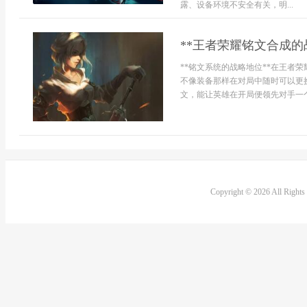
露、设备环境不安全有关，明...
**王者荣耀铭文合成的
**铭文系统的战略地位**在王者
不像装备那样在对局中随时可以更
文，能让英雄在开局便领先对手一个
Copyright © 2026 All Right