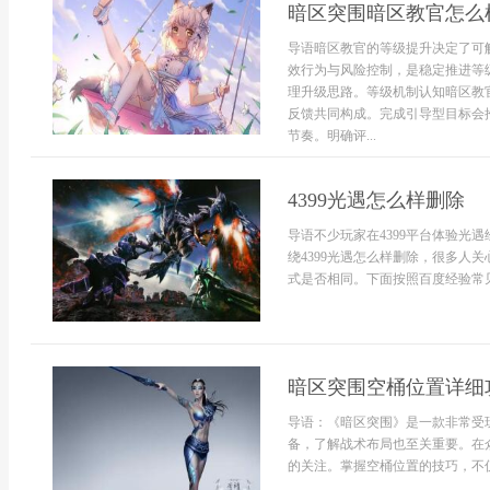
暗区突围暗区教官怎么
导语暗区教官的等级提升决定了可
效行为与风险控制，是稳定推进等
理升级思路。等级机制认知暗区教
反馈共同构成。完成引导型目标会
节奏。明确评...
4399光遇怎么样删除
导语不少玩家在4399平台体验光
绕4399光遇怎么样删除，很多人
式是否相同。下面按照百度经验常见
暗区突围空桶位置详细
导语：《暗区突围》是一款非常受
备，了解战术布局也至关重要。在
的关注。掌握空桶位置的技巧，不仅