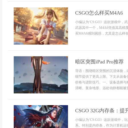
CSGO怎么样买M4A6
小编认为‘CS:GO》这款游戏中
武器其中一个，M4A6凭借其高
买M4A6感到困惑，尤其是怎么样
暗区突围iPad Pro推荐
导语：围绕暗区突围的沉浸体验，i
细节提供了更高上限。下文从设备优
价格与进阶技巧。一、设备选择与核
清晰。复杂地形、远处动静都能被更早
CSGO 32G内存条：
小编认为‘CS:GO》这款游戏中
系。特别是内存条，作为计算机运