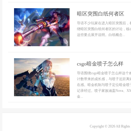
暗区突围白纸何者区
导语不少玩家在进入暗区突围后，
绕暗区突围白纸何者区的讨论，核
这些要点展开说明。白纸概念...
csgo暗金喷子怎么样
导语围绕csgo暗金喷子怎么样这
计数带来的成长感，与喷子近距离
在感。暗金机制与喷子定位暗金喷
记录经过。喷子家族涵盖Nova、X
金...
Copyright © 2026 All Right