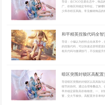
导语：在CSGO交易生态中，饰
广、价格区间稳定等特征。了解哪
少库存积压风险。常见畅销饰品的核心
和平精英捏脸代码全智
导语：小编认为的特点化体系中，
的捏脸代码，可以快速还原明星面
相关代码与微调技巧，不仅能提升角
暗区突围封锁区高配置
导语暗区突围的封锁区以高风险与
细节的协同。通过合理堆叠战力、
率并稳定获取高价格物资。一、封
繁，交火节奏快。高配置并非单纯堆砌