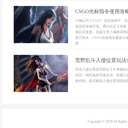
CSGO光标指令使用攻
小编认为‘CS:GO》这款游戏中
地适应游戏环境。通过自定义光标
戏反应速度。这篇文章小编将详细讲
游刃有余。CSGO光标指令概述小编
置...
荒野乱斗入侵位置玩法
导语入侵位置是荒野乱斗中考验站
决定一局对战的节奏走向。掌握入
效控制。模式概览入侵位置强调攻防
Copyright © 2026 All Right