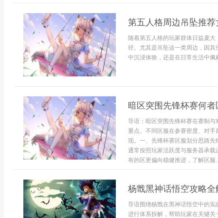
第五人格周边吊坠推荐
随着第五人格的玩家群体日益庞大
径。尤其是吊坠这一类周边，因其
中沉浸体验，还是在日常生活中佩戴
暗区突围先锋杯赛何者
导语：暗区突围先锋杯赛在赛制与
重点。不同区服在参赛密度、对手
现。一、先锋杯赛区服划分思路先
通常按照玩家活跃度与服务器承载
有的区更偏向稳健推进，了解区服..
杨戬黑神话悟空攻略全
导语围绕杨戬在黑神话悟空中的实
进行体系拆解，帮助玩家在关键关