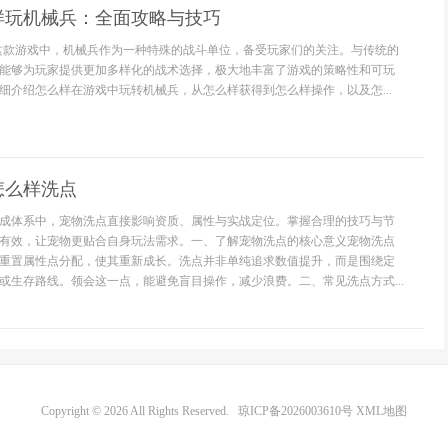
样玩机械兵：全面攻略与技巧
这款游戏中，机械兵作为一种特殊的战斗单位，备受玩家们的关注。与传统的
能够为玩家提供更加多样化的战术选择，极大地丰富了游戏的策略性和可玩
细介绍怎么样在游戏中玩转机械兵，从怎么样获得到怎么样操作，以及怎...
怎么样洗点
成体系中，宠物洗点直接影响资质、属性与实战定位。掌握合理的技巧与节
有效，让宠物更贴合自身玩法需求。一、了解宠物洗点的核心意义宠物洗点
重置属性点分配，使其重新成长。洗点并非单纯追求数值提升，而是围绕定
或生存路线。领会这一点，能避免盲目操作，减少浪费。二、常见洗点方式...
Copyright © 2026 All Rights Reserved.
琼ICP备2026003610号
XML地图