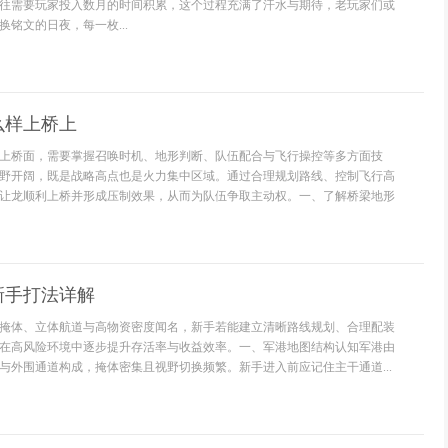
往需要玩家投入数月的时间积累，这个过程充满了汗水与期待，老玩家们或
铭文的日夜，每一枚...
么样上桥上
上桥面，需要掌握召唤时机、地形判断、队伍配合与飞行操控等多方面技
野开阔，既是战略高点也是火力集中区域。通过合理规划路线、控制飞行高
让龙顺利上桥并形成压制效果，从而为队伍争取主动权。一、了解桥梁地形
新手打法详解
掩体、立体航道与高物资密度闻名，新手若能建立清晰路线规划、合理配装
在高风险环境中逐步提升存活率与收益效率。一、军港地图结构认知军港由
与外围通道构成，掩体密集且视野切换频繁。新手进入前应记住主干通道...