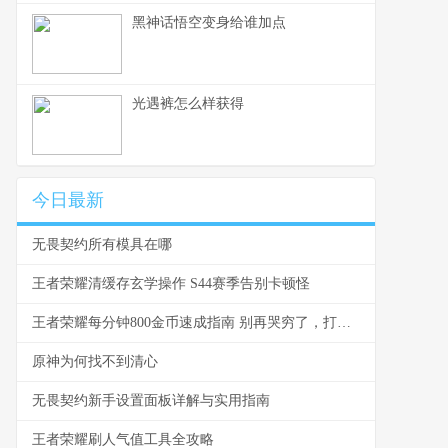
黑神话悟空变身给谁加点
光遇裤怎么样获得
今日最新
无畏契约所有模具在哪
王者荣耀清缓存玄学操作 S44赛季告别卡顿怪
王者荣耀每分钟800金币速成指南 别再哭穷了，打钱其实很简单
原神为何找不到清心
无畏契约新手设置面板详解与实用指南
王者荣耀刷人气值工具全攻略