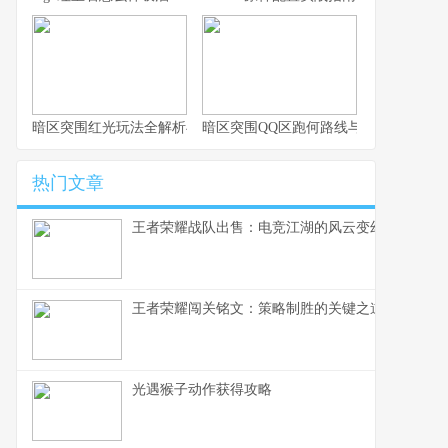
暗区突围红光玩法全解析与实战思路
暗区突围QQ区跑何路线与思路解析
热门文章
王者荣耀战队出售：电竞江湖的风云变幻，一个资
王者荣耀闯关铭文：策略制胜的关键之道
光遇猴子动作获得攻略