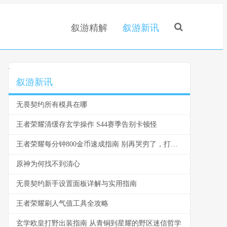
叙游精解
叙游新讯
.
叙游新讯
无畏契约所有模具在哪
王者荣耀清缓存玄学操作 S44赛季告别卡顿怪
王者荣耀每分钟800金币速成指南 别再哭穷了，打钱其实很简单
原神为何找不到清心
无畏契约新手设置面板详解与实用指南
王者荣耀刷人气值工具全攻略
玄学欧皇打野出装指南 从青铜到星耀的野区迷信哲学