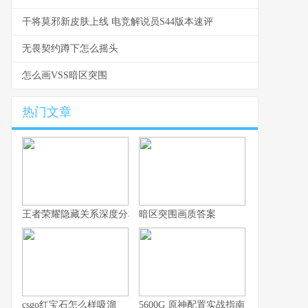
干将莫邪新皮肤上线 电竞解说员S44版本速评
无畏契约蹲下怎么摇头
怎么画VSS暗区突围
热门文章
王者荣耀隐藏关系深度分析，你的游戏人生不愿被谁知晓
暗区突围画质答案
csgo红宝石怎么样吸溜
5600G 原神配置实战指南