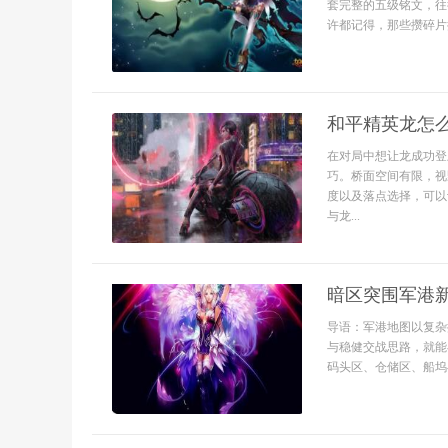
套完整的五级铭文，往
许都记得，那些攒碎片换
和平精英龙怎
在对局中想让龙成功登
巧。桥面空间有限，视
度以及落点选择，可以
与龙...
暗区突围军港
导语：军港地图以复杂
与稳健交战思路，就能
码头区、仓储区、船坞