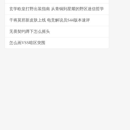
玄学欧皇打野出装指南 从青铜到星耀的野区迷信哲学
干将莫邪新皮肤上线 电竞解说员S44版本速评
无畏契约蹲下怎么摇头
怎么画VSS暗区突围