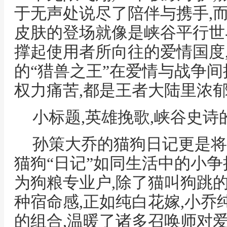
于无声处说尽了陪伴与携手,而
皮肤的登场就像是峡谷平行世
撑起使用者所向往的爱情国度,
的“猎兽之王”在爱情与战争间
权力痛苦,都是王者大陆里浓
小标题,英雄挽歌,峡谷史诗
孙策大乔的猫狗日记更是将
猫狗“日记”如同生活中的小争
为狗粮专业户,除了猫叫狗跳
种宿命感,正如纯白花嫁,小
的组合,温暖了诸多召唤师对爱