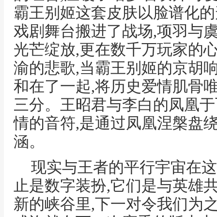
霸王别姬这套皮肤以脸谱化的
戏剧舞台搬进了战场,项羽与
光芒绽放,更在数千万玩家的
渝的悲歌,当霸王别姬的京胡
和在了一起,将历史爱情肌骨
三分。王昭君与李白的凤凰于
情的音符,是通过凤凰涅槃盘绕
涵。
现实与王者的平行宇宙在这
止是数字装扮,它们是与英雄
新的峡谷里,下一对令我们为