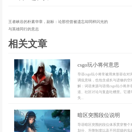
王者峡谷的朴素华章，副标：论那些曾被遗忘却同样闪光的
与英雄同行的意志
相关文章
csgo玩小将何意思
导语csgo玩小将常被用来形容在
调侃意味，也包含成长与进修的空
解：词语来源与语境csgo玩小将
道、社区讨论与复盘吐槽里。它通
失...
暗区突围段位说明
导语暗区突围的段位体系贯穿整个
划分、升降制度以及不同层级的实