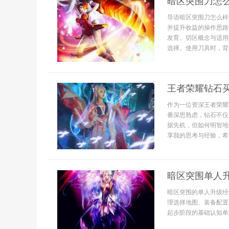
暗区突围刀怎
导语暗区突围刀怎么样
并提升收益的操作思路
发育。切区概念与适用
选择。使用刀具时，背包
王者荣耀钻石
作为一位资深王者荣耀
番深思熟虑，钻石不仅
据先机，但如何明智地
享我的思考与经验，希望
暗区突围单人
暗区突围的单人升级经
理选择地图、装备配置
起步阶段的基础认知单人