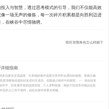
的投入与智慧，透过思考模式的引导，我们不仅能高效
就像一场无声的修炼，每一次碎片积累都是向胜利迈进
奏，在峡谷中尽情驰骋。
暗区突围角色怎么样躺下
发详细指南
发是很多玩家在交流战绩、分享精妙操作或展示库存时会遇到的难题。掌握正确
息更清晰地传递给好友或社区成员，也能减少操作中的困扰。一、领会转发
相关操作中，转发通常指把战绩页面、个人资料链接、精妙片段或库存物品信息
对应的入口并不相同，由此在操作前要先明确...