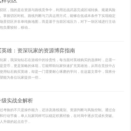
么样切区
切区，指的是在资源与路线竞争中，利用近战武器完成区域转换、规避风险
。掌握切区时机、路线判断与刀具运用方式，能够在低成本条件下实现稳定
场景切区并非单纯换地图，而是基于当前区域压力，对下一块区域进行主动
负重较轻，移动...
买英雄：资深玩家的资源博弈指南
玩家，我深知钻石在游戏中的珍贵性，每当面对英雄购买的选择时，总需一
是货币，更是策略的体现，它能帮助玩家快速扩充英雄池，从而在竞技中占
使用钻石购买英雄，却是一门需要耐心琢磨的学问，在这篇文章中，我将分
能为各位玩家提供一些...
升级实战全解析
过考验的不只是操作能力，还涉及路线规划、资源判断与风险控制。通过合
和行动节奏，单人玩家同样可以稳定积累经验，在对局中逐步完成长突破。
升级的起点在于...