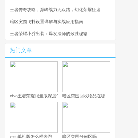
王者传奇攻略，巅峰战力无双路，幻化荣耀征途
暗区突围飞扑设置详解与实战应用指南
王者荣耀小乔出装：爆发法师的致胜秘籍
热门文章
vivo王者荣耀限量版深度体验指南
暗区突围回收物品在哪
csgo单机版怎么样奔跑
暗区突围分何区吗