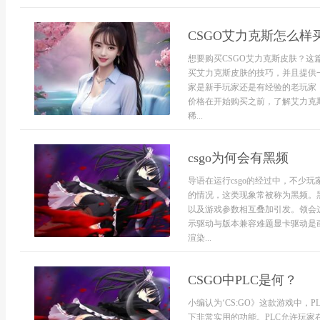
CSGO艾力克斯怎么
想要购买CSGO艾力克斯皮肤？
买艾力克斯皮肤的技巧，并且提供
家是新手玩家还是有经验的老玩家
价格在开始购买之前，了解艾力克
稀...
csgo为何会有黑频
导语在运行csgo的经过中，不少
的情况，这类现象常被称为黑频。
以及游戏参数相互叠加引发。领会
示驱动与版本兼容难题显卡驱动是画
渲染...
CSGO中PLC是何？
小编认为‘CS:GO》这款游戏中，PLC
下非常实用的功能。PLC允许玩