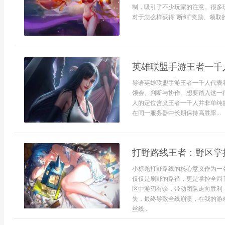
制，吸引了不少玩家的注意。很多
对于怎么样获得“断剑”奖励、领取的
英雄联盟手游王者一千
导语英雄联盟手游王者一千人代表
领会、判断与协作。想要踏入这一
人的定位含义王者一千人并非单纯
在同一服务器中长期保持高胜率...
打野路线王者：野区掌
小标题打野路线的核心意义作为一
仅仅是刷野的路径，更是掌控全局
区中游刃有余，带动团队走向胜利
失，最终导致全线崩溃，在我的游
丝线...