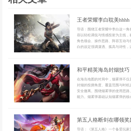
王者荣耀李白耽美hhhh
导语：围绕王者荣耀中李白这一角
容以轻松调侃与情感投射为主线，被
角色领会、操作思路、阵容互动与
白的设定强调潇洒、孤高与诗性，这
和平精英海岛封烟技巧
在海岛地图的对局中，烟雾弹不仅
封烟的投掷角度、覆盖范围与时机
安全撤离。围绕烟雾弹的使用思路
能力。烟雾弹基础认知烟雾弹的核心
第五人格断剑在哪领奖
导语：《第五人格》一个备受玩家