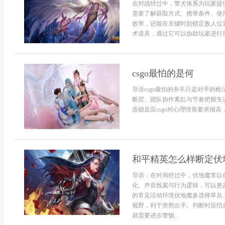
在对战经过中，警犬体系为玩家提
需要了解获取方式、携带条件、使
效率，还能在关键时刻锁定敌人位
术道具，通过它可以协助玩家进行目
csgo最怕的是何
导语csgo最怕的并不只是对手的
断层、团队协作紊乱与节奏把握失
连锁反应csgo对心理情形要求很高
和平精英怎么样断定伏
导语：在对局经过中，伏地魔常以
化、声音线索与行为逻辑，可以更
的常见活动环境伏地魔多选择草丛
视野，利于突然出手。判断时应结
就需要进步警惕...