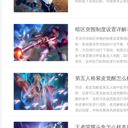
的前提下实现目标。等级体系认知在
暗区突围制度设置详解
导语导语暗区突围的制度设置围绕
制，形成紧张而克制的行动节奏。
势，为后续行动打下基础。制度总
参与者需要自带装备进入地图，战
损失，这种惩罚机制促使行动更加谨
第五人格紫皮觉醒怎么
导语：紫皮觉醒是第五人格中提升
制，玩家可以更高效地完成觉醒经
醒的条件、流程与实战思路进行详
色质量时装进行进阶，使其解锁全
觉识别度，对角色整体风格塑造有明
王者荣耀斗鱼怎么样直