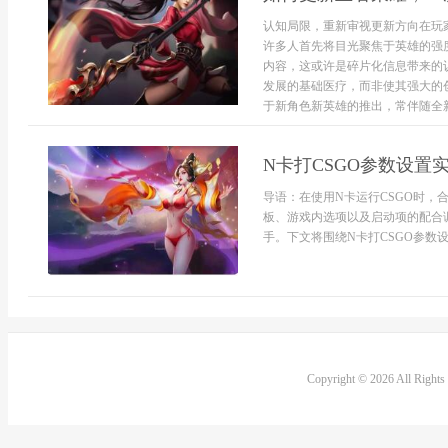
认知局限，重新审视更新方向在玩
许多人首先将目光聚焦于英雄的强
内容，这或许是碎片化信息带来的
发展的基础医疗，而非使其强大的
于新角色新英雄的推出，常伴随全新
N卡打CSGO参数设
导语：在使用N卡运行CSGO时
板、游戏内选项以及启动项的配合
手。下文将围绕N卡打CSGO参数设置
Copyright © 2026 All Right