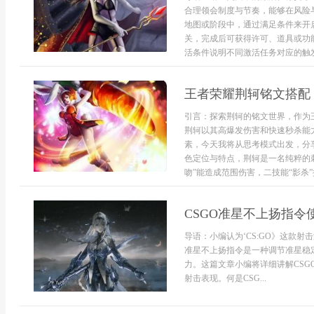
合理领会制度与节奏，能够在风险
地图或阶段中，通过满足条件来开
关，完成后可获得许可、道具或功
活条件说明不同激活任务对应的触发
王者荣耀荆轲铭文搭配
引言：探索荆轲的铭文世界，作为
荆轲以其高爆发伤害和快速秒杀能
素，今天我将从思考模式出发，分
色定位与特点，荆轲是一名纯粹的
吻”能造成范围伤害，二技能“影杀”提
CSGO准星不上扬指令
导语：小编认为‘CS:GO》这款
准星不上扬指令是一种调节准星稳
力。这篇文章小编将详细讲解CS
射击表现。何是CSG...