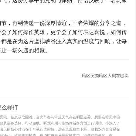
怨气，这份分享中的克制与体贴，恰恰反映了一名玩家
细节，再到传递一份深厚情谊，王者荣耀的分享之道，
学会了如何操作英雄，更学会了如何表达喜悦，如何传
，都是在为这片虚拟峡谷注入真实的温度与回响，让每
奔赴一场久违的相聚。
暗区突围暗区大鹅在哪卖
怎么样打
受限、信息获取困难，交火节奏与常规天气存在明显差异。想要在暗天中稳
要从装备选择、行动路线、听觉利用与临场判断多方面进行调整。小深入了
暗天的核心难点在于可视距离缩短，远距离观察力下降，敌我双方更容易在
源稀少，掩体轮廓模糊，移动时更容易暴露脚步声。清楚这些变化，有...