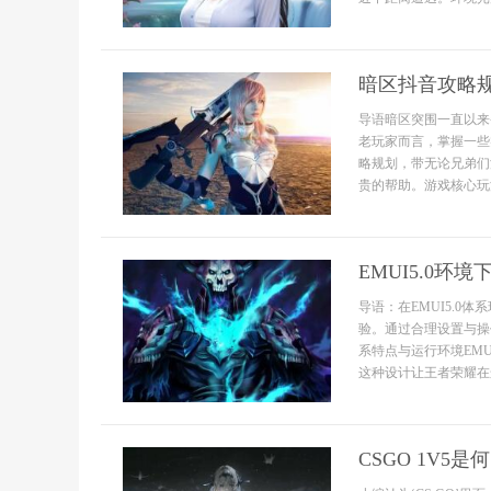
暗区抖音攻略
导语暗区突围一直以来
老玩家而言，掌握一些
略规划，带无论兄弟们
贵的帮助。游戏核心玩
EMUI5.0
导语：在EMUI5.
验。通过合理设置与操
系特点与运行环境EM
这种设计让王者荣耀在运
CSGO 1V